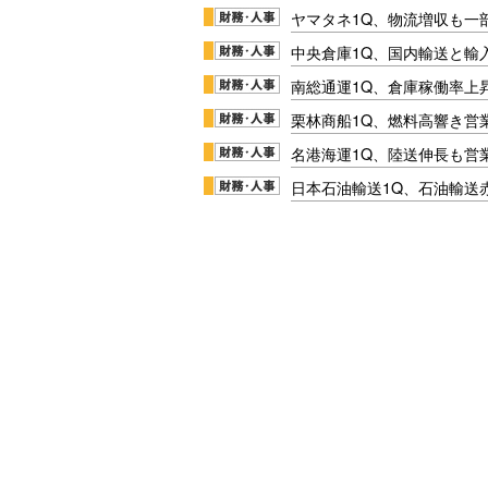
ヤマタネ1Q、物流増収も一
中央倉庫1Q、国内輸送と輸
南総通運1Q、倉庫稼働率上
栗林商船1Q、燃料高響き営
名港海運1Q、陸送伸長も営業
日本石油輸送1Q、石油輸送