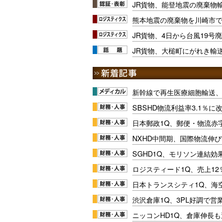
JR貨物、能登地震の廃棄物
熊本地震の廃棄物を川崎市で
JR貨物、4日から台風19号
JR貨物、大槌町にがれき輸
新幹線で再生医療細胞輸送
SBSHD物流利益率3.1％
日本郵政1Q、郵便・物流赤
NXHD中間期、国際物流伸び
SGHD1Q、モリソン連結効
ロジスティード1Q、売上1
日本トランスシティ1Q、海
渋沢倉庫1Q、3PL好調で営
ニッコンHD1Q、倉庫伸長