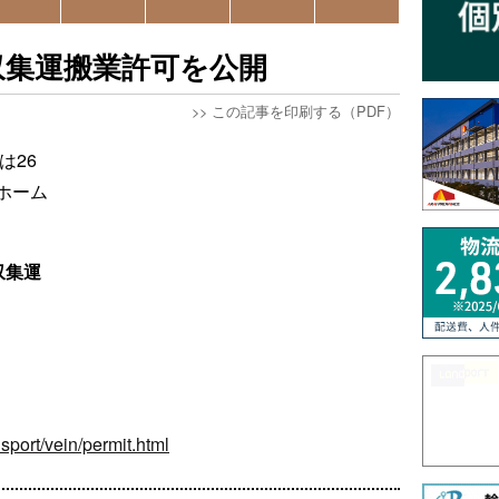
収集運搬業許可を公開
>>
この記事を印刷する（PDF）
は26
ホーム
収集運
nsport/vein/permit.html