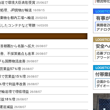
輸送で環境大臣表彰受賞
25/06/27
処理、JR貨物が輸送
16/09/15
廃棄物を都内工場へ輸送
20/02/03
送したコンテナなど寄贈
14/03/05
、首都圏から名阪へ拡大
26/08/07
に改善、不採算拠点も改革
26/08/07
字も国際物流改善
26/08/07
営業益57％増
26/08/07
果で営業益15％増
26/08/07
2％増で利益率改善
26/08/07
空輸送増で増収増益
26/08/07
業益18％増
26/08/07
も運送減益
26/08/07