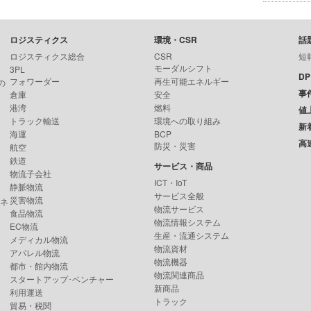
ロジスティクス
環境・CSR
話
ロジスティクス総合
CSR
短
モーダルシフト
3PL
D
フォワーダー
再生可能エネルギー
の
事
倉庫
安全
港湾
燃料
値
トラック輸送
環境への取り組み
新
海運
BCP
高
防災・災害
航空
鉄道
サービス・商品
物流子会社
ICT・IoT
静脈物流
サービス全般
災害物流
ンネ
物流サービス
食品物流
物流情報システム
EC物流
生産・流通システム
メディカル物流
物流資材
アパレル物流
物流機器
都市・館内物流
物流関連商品
スタートアップ･ベンチャー
新商品
利用運送
トラック
貿易・税関