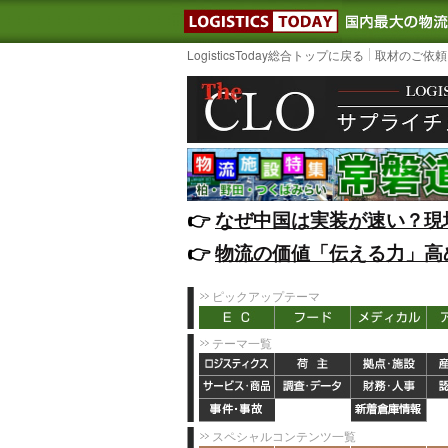
LOGISTIC
LogisticsToday総合トップに戻る
取材のご依頼
👉️
なぜ中国は実装が速い？現
👉️
物流の価値「伝える力」高
ピックアップテーマ
テーマ一覧
スペシャルコンテンツ一覧