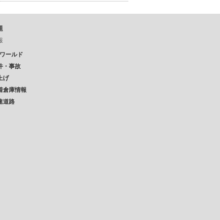
題
報
Pワールド
件・事故
上げ
着倉庫情報
速道路