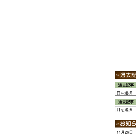
過去記事
過去記事
11月26日