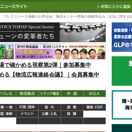
S TODAY｜国内最大の物流ニュースサイト
3PL, SCMなど国内外の最新の物流
、プレスリリース掲載のお申込み
物流セミナー情報の掲載申込み
広告に関する
場で確かめる視察第2弾｜参加募集中
める【物流広報連絡会議】｜会員募集中