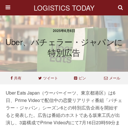
LOGISTICS TODAY
2025年6月6日
Uber、バチェラー・ジャパンに
特別広告
共有
ツイート
ピン
メール
Uber Eats Japan（ウーバーイーツ、東京都港区）は6
日、Prime Videoで配信中の恋愛リアリティ番組「バチェ
ラー・ジャパン」シーズン6との特別広告企画を開始す
ると発表した。広告は番組のホストである坂東工氏が出
演し、3篇構成でPrime Video内にて7月16日23時59分ま