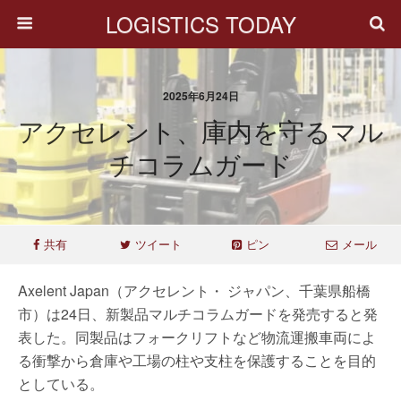
LOGISTICS TODAY
2025年6月24日
アクセレント、庫内を守るマル
チコラムガード
共有
ツイート
ピン
メール
Axelent Japan（アクセレント・ ジャパン、千葉県船橋
市）は24日、新製品マルチコラムガードを発売すると発
表した。同製品はフォークリフトなど物流運搬車両によ
る衝撃から倉庫や工場の柱や支柱を保護することを目的
としている。