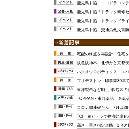
鹿児島ト協、エコドラコンテス
鹿児島ト協「トラック研修
鹿児島ト協、トラックドラ
鹿児島ト協、交通労働災害防止
宅配の終点を再設計、住宅
阪急阪神不、北伊丹と京都
ハクオウロボティクス、エ
ブリヂストン、印事業30年
東洋製缶など9社、軟包装の
TOPPAN・東邦薬品、医薬
コロナ関連破たん、7月は26
TCI、ヨビトラで物流効率
高さ・重さ指定道路、計40