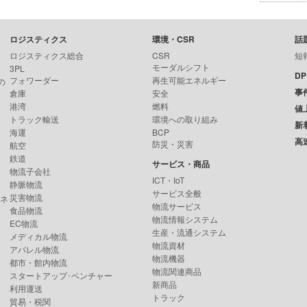
ロジスティクス
環境・CSR
話
ロジスティクス総合
CSR
短
モーダルシフト
3PL
D
フォワーダー
再生可能エネルギー
の
事
倉庫
安全
港湾
燃料
値
トラック輸送
環境への取り組み
新
海運
BCP
高
防災・災害
航空
鉄道
サービス・商品
物流子会社
ICT・IoT
静脈物流
サービス全般
災害物流
ンネ
物流サービス
食品物流
物流情報システム
EC物流
生産・流通システム
メディカル物流
物流資材
アパレル物流
物流機器
都市・館内物流
物流関連商品
スタートアップ･ベンチャー
新商品
利用運送
トラック
貿易・税関