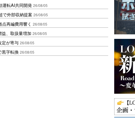
動運転AI共同開発
26/08/05
超で外部収納提案
26/08/05
、拠点再編費用響く
26/08/05
増益、取扱量増加
26/08/05
改定が寄与
26/08/05
で黒字転換
26/08/05