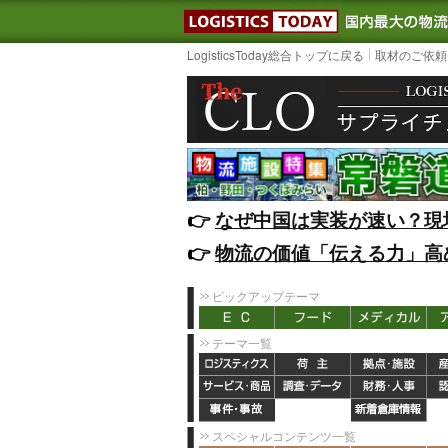
LOGISTIC
LogisticsToday総合トップに戻る
取材のご依頼
👉️
なぜ中国は実装が速い？現
👉️
物流の価値「伝える力」高
ピックアップテーマ
テーマ一覧
スペシャルコンテンツ一覧