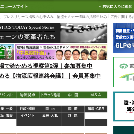
S TODAY｜国内最大の物流ニュースサイト
3PL, SCMなど国内外の最新の物流
、プレスリリース掲載のお申込み
物流セミナー情報の掲載申込み
広告に関する
場で確かめる視察第2弾｜参加募集中
める【物流広報連絡会議】｜会員募集中