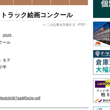
るトラック絵画コンクール
>>
この記事を印刷する（PDF）
2025
クール
」をテ
小学
39edcb087aa8f5e3e.pdf