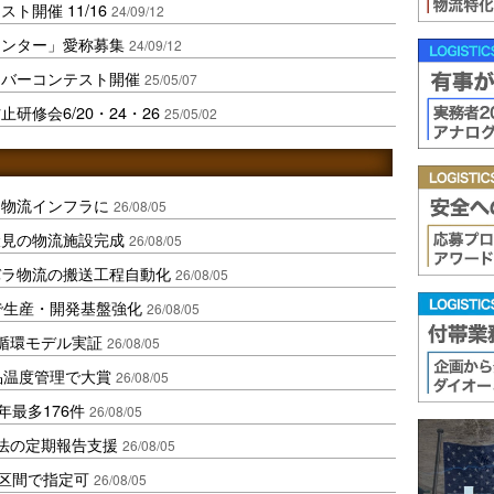
ト開催 11/16
24/09/12
センター」愛称募集
24/09/12
イバーコンテスト開催
25/05/07
研修会6/20・24・26
25/05/02
を物流インフラに
26/08/05
伏見の物流施設完成
26/08/05
バラ物流の搬送工程自動化
26/08/05
で生産・開発基盤強化
26/08/05
循環モデル実証
26/08/05
品温度管理で大賞
26/08/05
年最多176件
26/08/05
化法の定期報告支援
26/08/05
1区間で指定可
26/08/05