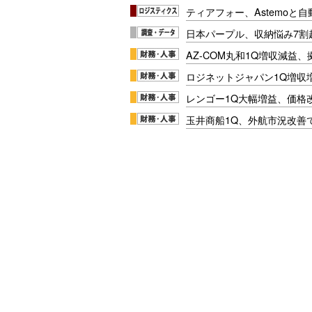
ティアフォー、Astemoと自
日本パープル、収納悩み7割
AZ-COM丸和1Q増収減益
ロジネットジャパン1Q増収
レンゴー1Q大幅増益、価格
玉井商船1Q、外航市況改善