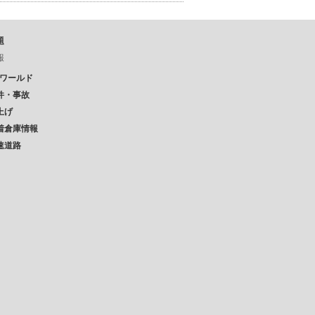
題
報
Pワールド
件・事故
上げ
着倉庫情報
速道路