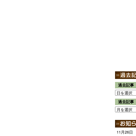
過去記事
過去記事
11月26日