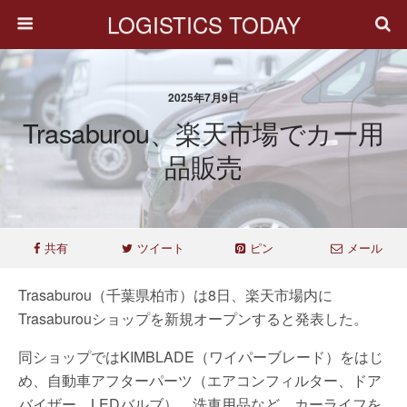
LOGISTICS TODAY
2025年7月9日
Trasaburou、楽天市場でカー用
品販売
共有
ツイート
ピン
メール
Trasaburou（千葉県柏市）は8日、楽天市場内に
Trasaburouショップを新規オープンすると発表した。
同ショップではKIMBLADE（ワイパーブレード）をはじ
め、自動車アフターパーツ（エアコンフィルター、ドア
バイザー、LEDバルブ）、洗車用品など、カーライフを