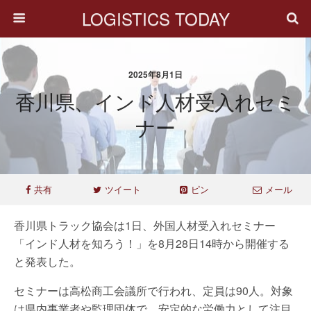
LOGISTICS TODAY
2025年8月1日
香川県、インド人材受入れセミ
ナー
共有
ツイート
ピン
メール
香川県トラック協会は1日、外国人材受入れセミナー
「インド人材を知ろう！」を8月28日14時から開催する
と発表した。
セミナーは高松商工会議所で行われ、定員は90人。対象
は県内事業者や監理団体で、安定的な労働力として注目