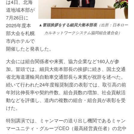
は4日、北海
道地域本部が
7月26日に
2025年度本
▲冒頭挨拶をする細貝大衛本部長
（出所：日本ロー
部大会を札幌
カルネットワークシステム協同組合連合会）
市内ホテルで
開催したと発表した。
大会には組合関係者や来賓、協力企業など160人が参
加。冒頭では、細貝大衛本部長の挨拶に続き、国土交通
省北海道運輸局自動車交通部長ら来賓が祝辞を述べた。
続いて行われた24年度報奨制度の表彰では、取引高の前
年対比伸長率や契約件数、組合員数の増加、社会貢献活
動などを評価し、道内の複数の組合・組合員が表彰を受
けた。
特別講演では、ミャンマーの送り出し機関であるミャン
マーユニティ・グループCEO（最高経営責任者）の北中