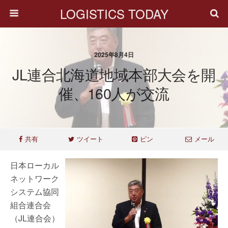
LOGISTICS TODAY
2025年8月4日
JL連合北海道地域本部大会を開
催、160人が交流
共有
ツイート
ピン
メール
日本ローカル
ネットワーク
システム協同
組合連合会
（JL連合会）