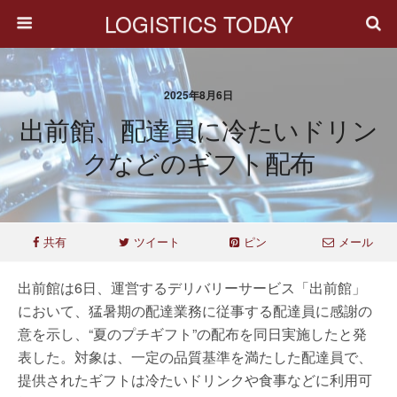
LOGISTICS TODAY
2025年8月6日
出前館、配達員に冷たいドリン
クなどのギフト配布
共有
ツイート
ピン
メール
出前館は6日、運営するデリバリーサービス「出前館」
において、猛暑期の配達業務に従事する配達員に感謝の
意を示し、“夏のプチギフト”の配布を同日実施したと発
表した。対象は、一定の品質基準を満たした配達員で、
提供されたギフトは冷たいドリンクや食事などに利用可