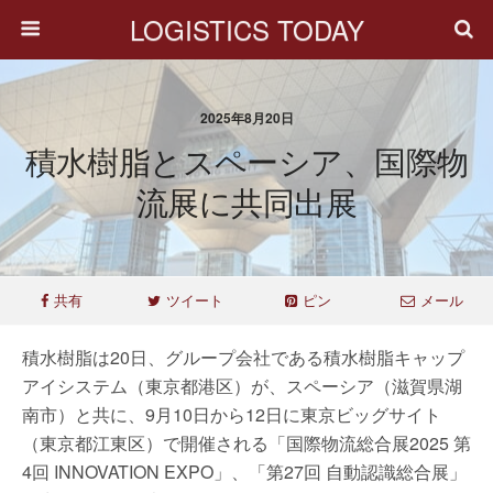
LOGISTICS TODAY
2025年8月20日
積水樹脂とスペーシア、国際物
流展に共同出展
共有
ツイート
ピン
メール
積水樹脂は20日、グループ会社である積水樹脂キャップ
アイシステム（東京都港区）が、スペーシア（滋賀県湖
南市）と共に、9月10日から12日に東京ビッグサイト
（東京都江東区）で開催される「国際物流総合展2025 第
4回 INNOVATION EXPO」、「第27回 自動認識総合展」