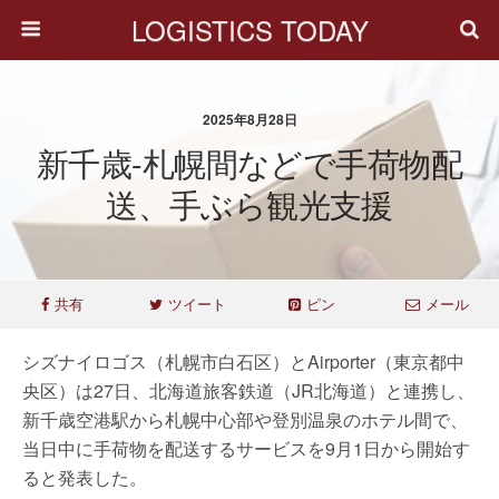
LOGISTICS TODAY
2025年8月28日
新千歳-札幌間などで手荷物配
送、手ぶら観光支援
共有
ツイート
ピン
メール
シズナイロゴス（札幌市白石区）とAirporter（東京都中
央区）は27日、北海道旅客鉄道（JR北海道）と連携し、
新千歳空港駅から札幌中心部や登別温泉のホテル間で、
当日中に手荷物を配送するサービスを9月1日から開始す
ると発表した。