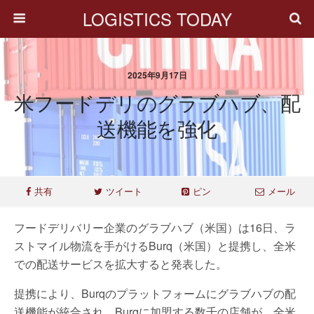
LOGISTICS TODAY
2025年9月17日
米フードデリのグラブハブ、配
送機能を強化
共有
ツイート
ピン
メール
フードデリバリー企業のグラブハブ（米国）は16日、ラ
ストマイル物流を手がけるBurq（米国）と提携し、全米
での配送サービスを拡大すると発表した。
提携により、Burqのプラットフォームにグラブハブの配
送機能が統合され、Burqに加盟する数千の店舗が、全米