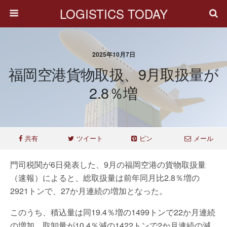
LOGISTICS TODAY
2025年10月7日
福岡空港貨物取扱、9月取扱量が
2.8％増
共有
ツイート
ピン
メール
門司税関が6日発表した、9月の福岡空港の貨物取扱量
（速報）によると、総取扱量は前年同月比2.8％増の
2921トンで、27か月連続の増加となった。
このうち、積込量は同19.4％増の1499トンで22か月連続
の増加。取卸量が10.4％減の1422トンで2か月連続の減