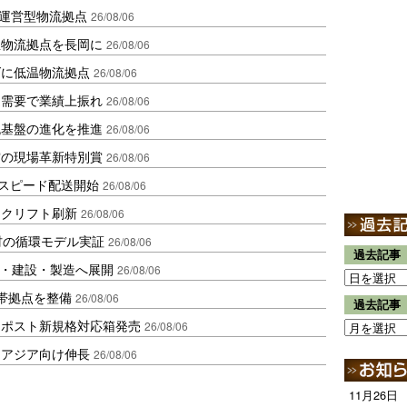
運営型物流拠点
26/08/06
温物流拠点を長岡に
26/08/06
ダに低温物流拠点
26/08/06
送需要で業績上振れ
26/08/06
流基盤の進化を推進
26/08/06
賞の現場革新特別賞
26/08/06
しスピード配送開始
26/08/06
ークリフト刷新
26/08/06
材の循環モデル実証
26/08/06
過去記事
物流・建設・製造へ展開
26/08/06
帯拠点を整備
26/08/06
過去記事
クポスト新規格対応箱発売
26/08/06
・アジア向け伸長
26/08/06
11月26日