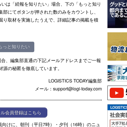
るいは「続報を知りたい」場合、下の「もっと知り
集部にてボタンが押された数のみをカウントし、
掘り取材を実施したうえで、詳細記事の掲載を積
もっと知りたい
場合、編集部直通の下記メールアドレスまでご一報
材源の秘匿を徹底しています。
LOGISTICS TODAY編集部
メール：support@logi-today.com
ール会員登録はこちら
ール会員向けに、朝刊（平日7時）・夕刊（16時）のニュ