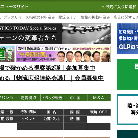
S TODAY｜国内最大の物流ニュースサイト
3PL, SCMなど国内外の最新の物流
、プレスリリース掲載のお申込み
物流セミナー情報の掲載申込み
広告に関する
場で確かめる視察第2弾｜参加募集中
める【物流広報連絡会議】｜会員募集中