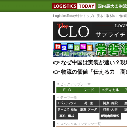
LOGISTIC
LogisticsToday総合トップに戻る
取材のご依頼
👉️
なぜ中国は実装が速い？現
👉️
物流の価値「伝える力」高
ピックアップテーマ
テーマ一覧
スペシャルコンテンツ一覧