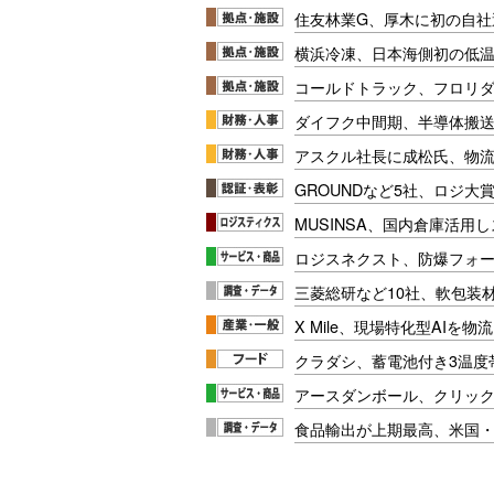
住友林業G、厚木に初の自社
横浜冷凍、日本海側初の低
コールドトラック、フロリ
ダイフク中間期、半導体搬
アスクル社長に成松氏、物
GROUNDなど5社、ロジ大
MUSINSA、国内倉庫活用
ロジスネクスト、防爆フォ
三菱総研など10社、軟包装
X Mile、現場特化型AIを
クラダシ、蓄電池付き3温度
アースダンボール、クリッ
食品輸出が上期最高、米国