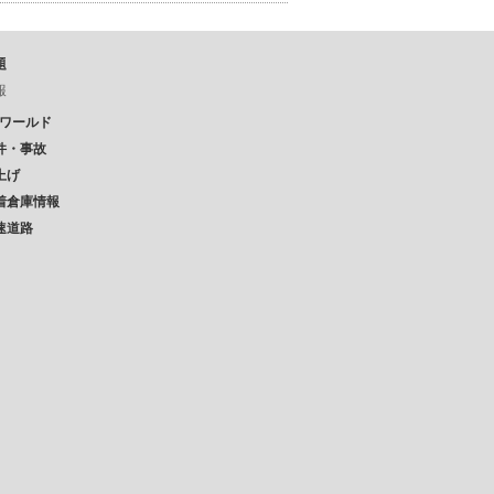
題
報
Pワールド
件・事故
上げ
着倉庫情報
速道路