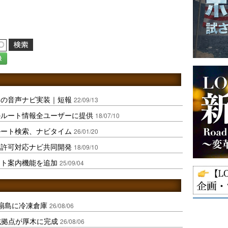
録
トの音声ナビ実装｜短報
22/09/13
のルート情報全ユーザーに提供
18/07/10
ルート検索、ナビタイム
26/01/20
車許可対応ナビ共同開発
18/09/10
ート案内機能を追加
25/09/04
扇島に冷凍倉庫
26/08/06
域拠点が厚木に完成
26/08/06