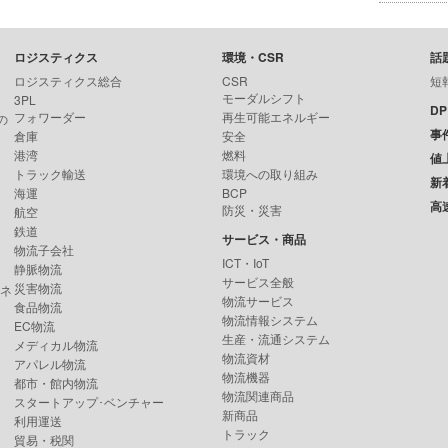
ロジスティクス
環境・CSR
話
ロジスティクス総合
CSR
短
モーダルシフト
3PL
D
フォワーダー
再生可能エネルギー
の
事
倉庫
安全
港湾
燃料
値
トラック輸送
環境への取り組み
新
海運
BCP
高
防災・災害
航空
鉄道
サービス・商品
物流子会社
ICT・IoT
静脈物流
サービス全般
災害物流
ンネ
物流サービス
食品物流
物流情報システム
EC物流
生産・流通システム
メディカル物流
物流資材
アパレル物流
物流機器
都市・館内物流
物流関連商品
スタートアップ･ベンチャー
新商品
利用運送
トラック
貿易・税関