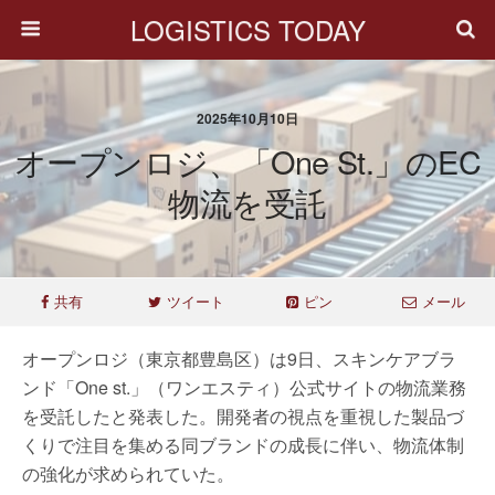
LOGISTICS TODAY
2025年10月10日
オープンロジ、「One St.」のEC
物流を受託
共有
ツイート
ピン
メール
オープンロジ（東京都豊島区）は9日、スキンケアブラ
ンド「One st.」（ワンエスティ）公式サイトの物流業務
を受託したと発表した。開発者の視点を重視した製品づ
くりで注目を集める同ブランドの成長に伴い、物流体制
の強化が求められていた。