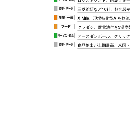
三菱総研など10社、軟包装
X Mile、現場特化型AIを
クラダシ、蓄電池付き3温度
アースダンボール、クリッ
食品輸出が上期最高、米国