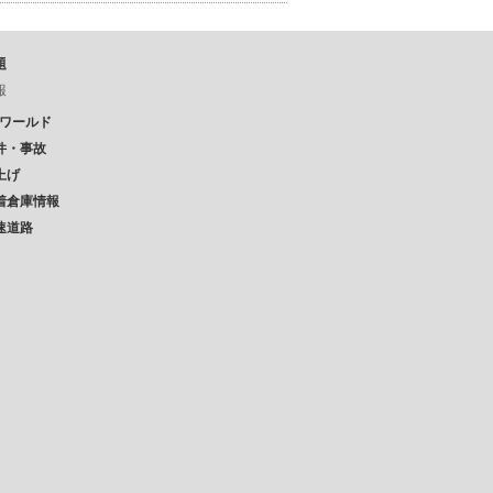
題
報
Pワールド
件・事故
上げ
着倉庫情報
速道路