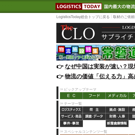
LOGISTIC
LogisticsToday総合トップに戻る
取材のご依頼
👉️
なぜ中国は実装が速い？現
👉️
物流の価値「伝える力」高
ピックアップテーマ
テーマ一覧
スペシャルコンテンツ一覧