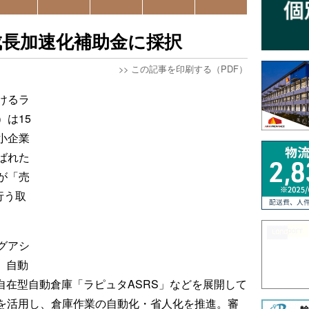
成長加速化補助金に採択
>>
この記事を印刷する（PDF）
けるラ
は15
小企業
ばれた
が「売
行う取
グアシ
、自動
自在型自動倉庫「ラピュタASRS」などを展開して
）を活用し、倉庫作業の自動化・省人化を推進。審