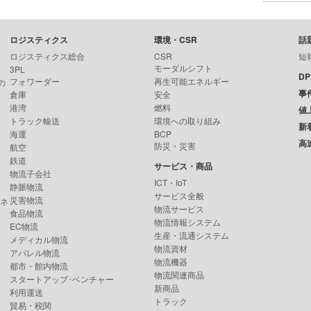
ロジスティクス
環境・CSR
話
ロジスティクス総合
CSR
短
モーダルシフト
3PL
D
フォワーダー
再生可能エネルギー
の
事
倉庫
安全
港湾
燃料
値
トラック輸送
環境への取り組み
新
海運
BCP
高
防災・災害
航空
鉄道
サービス・商品
物流子会社
ICT・IoT
静脈物流
サービス全般
災害物流
ンネ
物流サービス
食品物流
物流情報システム
EC物流
生産・流通システム
メディカル物流
物流資材
アパレル物流
物流機器
都市・館内物流
物流関連商品
スタートアップ･ベンチャー
新商品
利用運送
トラック
貿易・税関