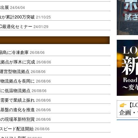
に出展
24/04/04
が累計200万突破
21/10/25
C最適化セミナー
24/01/29
扇島に冷凍倉庫
26/08/06
域拠点が厚木に完成
26/08/06
運営型物流拠点
26/08/06
温物流拠点を長岡に
26/08/06
ダに低温物流拠点
26/08/06
送需要で業績上振れ
26/08/06
流基盤の進化を推進
26/08/06
賞の現場革新特別賞
26/08/06
しスピード配送開始
26/08/06
ークリフト刷新