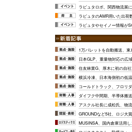
ラピュタロボ、関西物流展
ラピュタのAMR用いた出荷数
ラピュタやセイノー情報がS
1万パレットを自動搬送、東
日本GLP、重量物対応の広
住友林業G、厚木に初の自社
横浜冷凍、日本海側初の低
コールドトラック、フロリ
ダイフク中間期、半導体搬
アスクル社長に成松氏、物
GROUNDなど5社、ロジ大
MUSINSA、国内倉庫活用
ロジスネクスト、防爆フォ