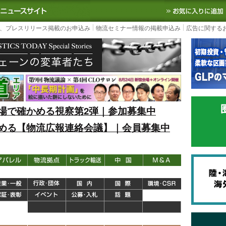
S TODAY｜国内最大の物流ニュースサイト
3PL, SCMなど国内外の最新の物流
、プレスリリース掲載のお申込み
物流セミナー情報の掲載申込み
広告に関する
場で確かめる視察第2弾｜参加募集中
める【物流広報連絡会議】｜会員募集中