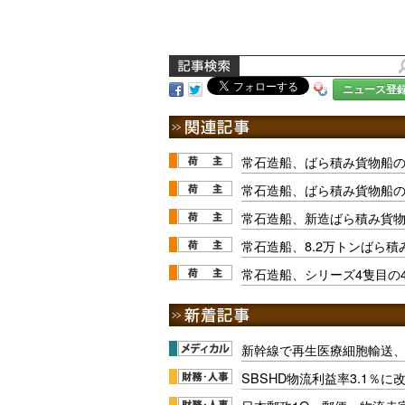
ニュース登
常石造船、ばら積み貨物船
常石造船、ばら積み貨物船
常石造船、新造ばら積み貨
常石造船、8.2万トンばら
常石造船、シリーズ4隻目の
新幹線で再生医療細胞輸送
SBSHD物流利益率3.1％