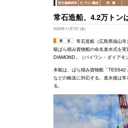
常石造船、4.2万ト
2025年11月7日 (金)
常石造船（広島県福山市）
級ばら積み貨物船の命名進水式を実施
DIAMOND」（パイワン・ダイアモ
本船は、ばら積み貨物船「TESS4
などの輸送に対応する。進水後は常
る。