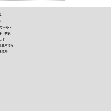
題
報
Pワールド
件・事故
上げ
着倉庫情報
速道路