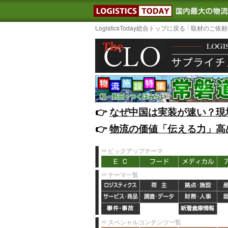
LOGISTIC
LogisticsToday総合トップに戻る
取材のご依頼
👉️
なぜ中国は実装が速い？現
👉️
物流の価値「伝える力」高
ピックアップテーマ
テーマ一覧
スペシャルコンテンツ一覧