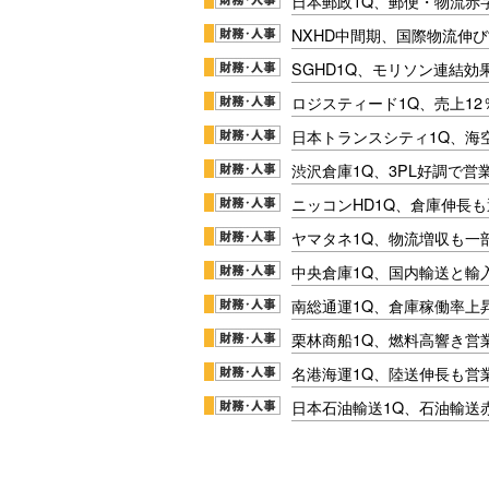
日本郵政1Q、郵便・物流赤
NXHD中間期、国際物流伸び
SGHD1Q、モリソン連結効
ロジスティード1Q、売上1
日本トランスシティ1Q、海
渋沢倉庫1Q、3PL好調で営
ニッコンHD1Q、倉庫伸長
ヤマタネ1Q、物流増収も一
中央倉庫1Q、国内輸送と輸
南総通運1Q、倉庫稼働率上
栗林商船1Q、燃料高響き営
名港海運1Q、陸送伸長も営業
日本石油輸送1Q、石油輸送