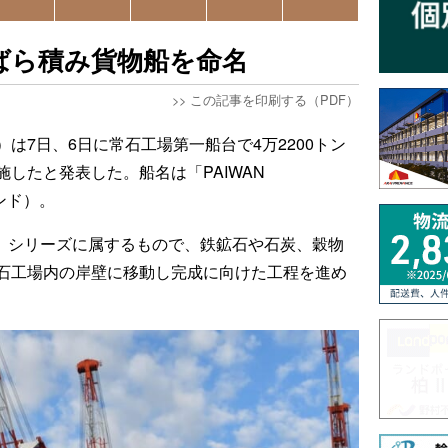
ンばら積み貨物船を命名
>>
この記事を印刷する（PDF）
は7日、6日に常石工場第一船台で4万2200トン
したと発表した。船名は「PAIWAN
ンド）。
2」シリーズに属するもので、鉄鉱石や石炭、穀物
石工場内の岸壁に移動し完成に向けた工程を進め