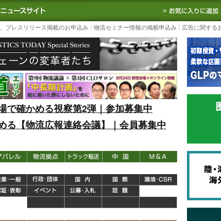
S TODAY｜国内最大の物流ニュースサイト
3PL, SCMなど国内外の最新の物流
、プレスリリース掲載のお申込み
物流セミナー情報の掲載申込み
広告に関する
場で確かめる視察第2弾｜参加募集中
める【物流広報連絡会議】｜会員募集中