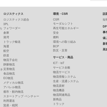
ロジスティクス
環境・CSR
話
ロジスティクス総合
CSR
短
モーダルシフト
3PL
D
フォワーダー
再生可能エネルギー
の
事
倉庫
安全
港湾
燃料
値
トラック輸送
環境への取り組み
新
海運
BCP
高
防災・災害
航空
鉄道
サービス・商品
物流子会社
ICT・IoT
静脈物流
サービス全般
災害物流
ンネ
物流サービス
食品物流
物流情報システム
EC物流
生産・流通システム
メディカル物流
物流資材
アパレル物流
物流機器
都市・館内物流
物流関連商品
スタートアップ･ベンチャー
新商品
利用運送
トラック
貿易・税関