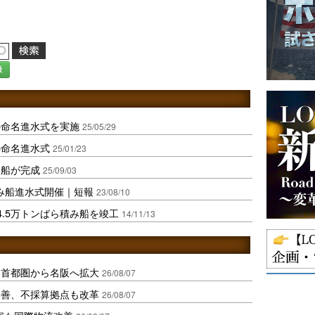
録
の命名進水式を実施
25/05/29
の命名進水式
25/01/23
物船が完成
25/09/03
積み船進水式開催｜短報
23/08/10
4.5万トンばら積み船を竣工
14/11/13
、首都圏から名阪へ拡大
26/08/07
に改善、不採算拠点も改革
26/08/07