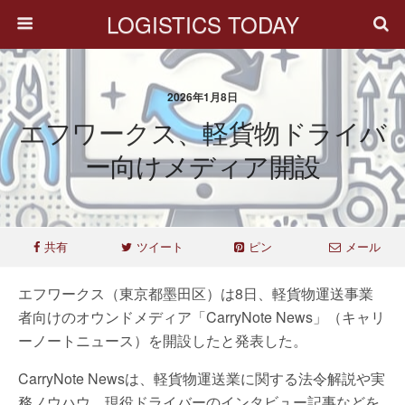
LOGISTICS TODAY
2026年1月8日
エフワークス、軽貨物ドライバ
ー向けメディア開設
共有
ツイート
ピン
メール
エフワークス（東京都墨田区）は8日、軽貨物運送事業
者向けのオウンドメディア「CarryNote News」（キャリ
ーノートニュース）を開設したと発表した。
CarryNote Newsは、軽貨物運送業に関する法令解説や実
務ノウハウ、現役ドライバーのインタビュー記事などを