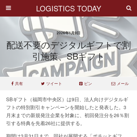
LOGISTICS TODAY
2026年1月9日
配送不要のデジタルギフトで割
引施策、SBギフト
共有
ツイート
ピン
メール
SBギフト（福岡市中央区）は9日、法人向けデジタルギ
フトの特別割引キャンペーンを開始したと発表した。3
月末までの新規発注企業を対象に、初回発注分を26％割
引する特典を先着26社に提供する。
期間は3月31日まで。同社が展開する「ポチッとギフ