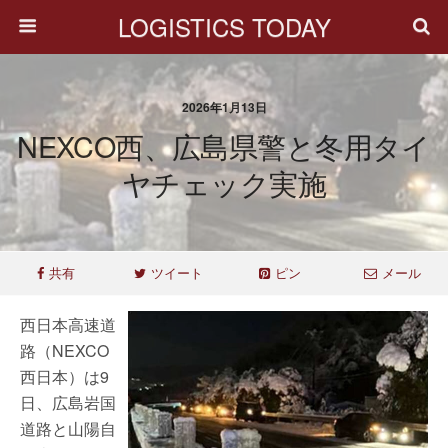
LOGISTICS TODAY
2026年1月13日
NEXCO西、広島県警と冬用タイ
ヤチェック実施
共有
ツイート
ピン
メール
西日本高速道
路（NEXCO
西日本）は9
日、広島岩国
道路と山陽自