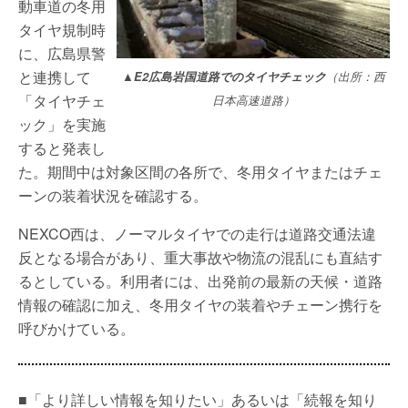
動車道の冬用
タイヤ規制時
に、広島県警
と連携して
▲E2広島岩国道路でのタイヤチェック
（出所：西
「タイヤチェ
日本高速道路）
ック」を実施
すると発表し
た。期間中は対象区間の各所で、冬用タイヤまたはチェ
ーンの装着状況を確認する。
NEXCO西は、ノーマルタイヤでの走行は道路交通法違
反となる場合があり、重大事故や物流の混乱にも直結す
るとしている。利用者には、出発前の最新の天候・道路
情報の確認に加え、冬用タイヤの装着やチェーン携行を
呼びかけている。
■「より詳しい情報を知りたい」あるいは「続報を知り