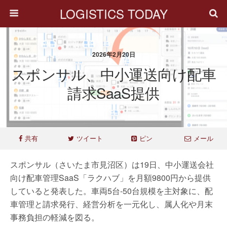
LOGISTICS TODAY
2026年2月20日
スポンサル、中小運送向け配車
請求SaaS提供
共有
ツイート
ピン
メール
スポンサル（さいたま市見沼区）は19日、中小運送会社
向け配車管理SaaS「ラクハブ」を月額9800円から提供
していると発表した。車両5台-50台規模を主対象に、配
車管理と請求発行、経営分析を一元化し、属人化や月末
事務負担の軽減を図る。