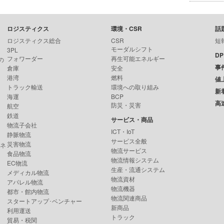
ロジスティクス
環境・CSR
話
ロジスティクス総合
CSR
短
モーダルシフト
3PL
D
フォワーダー
再生可能エネルギー
の
事
倉庫
安全
港湾
燃料
値
トラック輸送
環境への取り組み
新
海運
BCP
高
防災・災害
航空
鉄道
サービス・商品
物流子会社
ICT・IoT
静脈物流
サービス全般
災害物流
ンネ
物流サービス
食品物流
物流情報システム
EC物流
生産・流通システム
メディカル物流
物流資材
アパレル物流
物流機器
都市・館内物流
物流関連商品
スタートアップ･ベンチャー
新商品
利用運送
トラック
貿易・税関