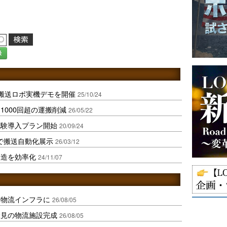
録
に搬送ロボ実機デモを開催
25/10/24
1000回超の運搬削減
26/05/22
試験導入プラン開始
20/09/24
流展で搬送自動化展示
26/03/12
製造を効率化
24/11/07
を物流インフラに
26/08/05
伏見の物流施設完成
26/08/05