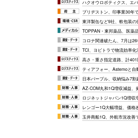
ハクオウロボティクス、エ
ブリヂストン、印事業30年
東洋製缶など9社、軟包装の
TOPPAN・東邦薬品、医薬
コロナ関連破たん、7月は26
TCI、ヨビトラで物流効率
高さ・重さ指定道路、計40
ティアフォー、Astemoと自
日本パープル、収納悩み7割
AZ-COM丸和1Q増収減益
ロジネットジャパン1Q増収
レンゴー1Q大幅増益、価格
玉井商船1Q、外航市況改善