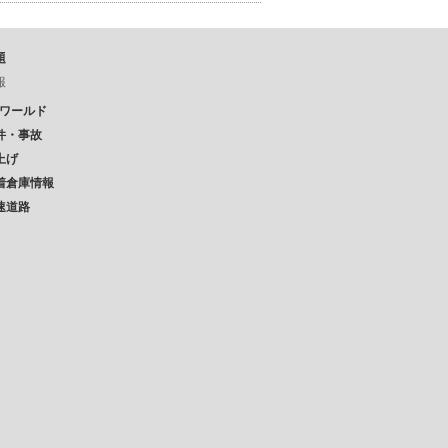
題
報
Pワールド
件・事故
上げ
着倉庫情報
速道路