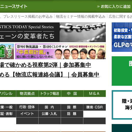
S TODAY｜国内最大の物流ニュースサイト
3PL, SCMなど国内外の最新の物流
、プレスリリース掲載のお申込み
物流セミナー情報の掲載申込み
広告に関する
場で確かめる視察第2弾｜参加募集中
める【物流広報連絡会議】｜会員募集中