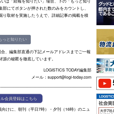
るいは「続報を知りたい」場合、下の「もっと知り
集部にてボタンが押された数のみをカウントし、
掘り取材を実施したうえで、詳細記事の掲載を積
もっと知りたい
場合、編集部直通の下記メールアドレスまでご一報
材源の秘匿を徹底しています。
LOGISTICS TODAY編集部
メール：support@logi-today.com
ール会員登録はこちら
ール会員向けに、朝刊（平日7時）・夕刊（16時）のニュ