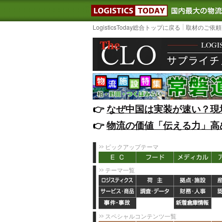
LOGISTIC
LogisticsToday総合トップに戻る
取材のご依頼
👉️
なぜ中国は実装が速い？現
👉️
物流の価値「伝える力」高
ピックアップテーマ
テーマ一覧
スペシャルコンテンツ一覧