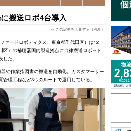
に搬送ロボ4台導入
>>
この記事を印刷する（PDF）
tics（プリファードロボティクス、東京都千代田区）は12
川区）の補聴器国内製造拠点に自律搬送ロボット
表した。
聴器や作業指図書の搬送を自動化。カスタマーサー
質管理工程など3つのルートで運用している。