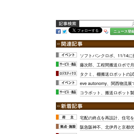
ニュース登
ソフトバンクロボ、11/14
藤次郎、工程間搬送ロボで月
タクミ、棚搬送ロボットの
eve autonomy、関西物
コラボット、搬送ロボット
宅配の終点を再設計、住宅
阪急阪神不、北伊丹と京都