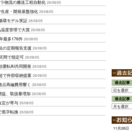
バラ物流の搬送工程自動化
26/08/05
で生産・開発基盤強化
26/08/05
循環モデル実証
26/08/05
品温度管理で大賞
26/08/05
年最多176件
26/08/05
化法の定期報告支援
26/08/05
1区間で指定可
26/08/05
動運転AI共同開発
26/08/05
超で外部収納提案
26/08/05
過去記事
、拠点再編費用響く
26/08/05
増益、取扱量増加
26/08/05
過去記事
改定が寄与
26/08/05
で黒字転換
26/08/05
11月26日