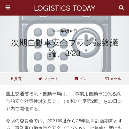
LOGISTICS TODAY
2026年3月18日
次期自動車安全プラン最終議
論、3/23
共有
ツイート
ピン
メール
国土交通省物流・自動車局は、「事業用自動車に係る総
合的安全対策検討委員会」（令和7年度第2回）を23日に
都内で開催する。
今回の委員会では、2021年度から25年度を計画期間とす
る「事業用自動車総合安全プラン2025」の最終年度にあ