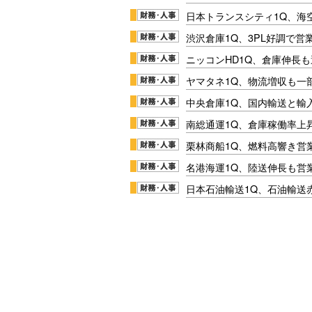
日本トランスシティ1Q、海
渋沢倉庫1Q、3PL好調で営
ニッコンHD1Q、倉庫伸長
ヤマタネ1Q、物流増収も一
中央倉庫1Q、国内輸送と輸
南総通運1Q、倉庫稼働率上
栗林商船1Q、燃料高響き営
名港海運1Q、陸送伸長も営業
日本石油輸送1Q、石油輸送