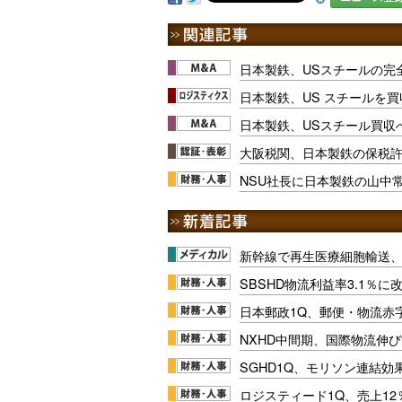
日本製鉄、USスチールの完
日本製鉄、US スチールを買
日本製鉄、USスチール買収
大阪税関、日本製鉄の保税
NSU社長に日本製鉄の山中
新幹線で再生医療細胞輸送
SBSHD物流利益率3.1％
日本郵政1Q、郵便・物流赤
NXHD中間期、国際物流伸び
SGHD1Q、モリソン連結効
ロジスティード1Q、売上1