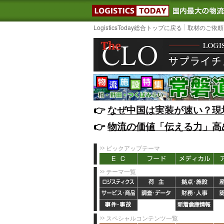
LOGISTIC
LogisticsToday総合トップに戻る
取材のご依頼
👉️
なぜ中国は実装が速い？現
👉️
物流の価値「伝える力」高
ピックアップテーマ
テーマ一覧
スペシャルコンテンツ一覧