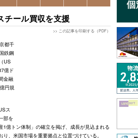
Sスチール買収を支援
>>
この記事を印刷する（PDF）
東京都千
国鉄鋼
on（US
7億ド
間金融
0億円規
USス
一部を
産1億トン体制」の確立を掲げ、成長が見込まれる
おり、米国市場を重要拠点と位置づけている。