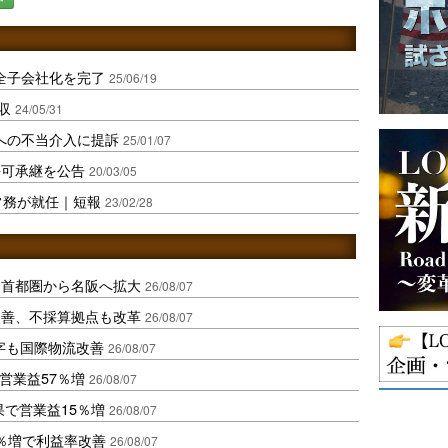
全子会社化を完了
25/06/19
収
24/05/31
への不当介入に提訴
25/01/07
許可承継を公告
20/03/05
常務が就任｜短報
23/02/28
、首都圏から名阪へ拡大
26/08/07
に改善、不採算拠点も改革
26/08/07
字も国際物流改善
26/08/07
営業益57％増
26/08/07
果で営業益15％増
26/08/07
2％増で利益率改善
26/08/07