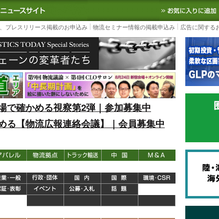
S TODAY｜国内最大の物流ニュースサイト
3PL, SCMなど国内外の最新の物流
、プレスリリース掲載のお申込み
物流セミナー情報の掲載申込み
広告に関する
場で確かめる視察第2弾｜参加募集中
める【物流広報連絡会議】｜会員募集中