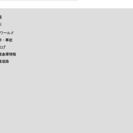
題
報
Pワールド
件・事故
上げ
着倉庫情報
速道路