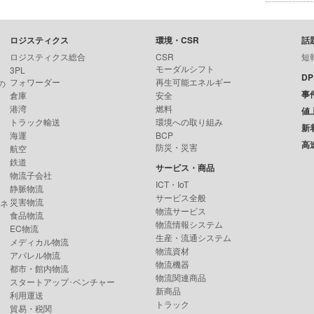
ロジスティクス
環境・CSR
話
ロジスティクス総合
CSR
短
モーダルシフト
3PL
D
フォワーダー
再生可能エネルギー
の
事
倉庫
安全
港湾
燃料
値
トラック輸送
環境への取り組み
新
海運
BCP
高
防災・災害
航空
鉄道
サービス・商品
物流子会社
ICT・IoT
静脈物流
サービス全般
災害物流
ンネ
物流サービス
食品物流
物流情報システム
EC物流
生産・流通システム
メディカル物流
物流資材
アパレル物流
物流機器
都市・館内物流
物流関連商品
スタートアップ･ベンチャー
新商品
利用運送
トラック
貿易・税関