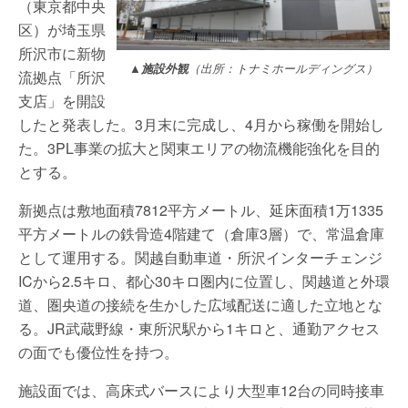
（東京都中央
区）が埼玉県
所沢市に新物
▲施設外観
（出所：トナミホールディングス）
流拠点「所沢
支店」を開設
したと発表した。3月末に完成し、4月から稼働を開始し
た。3PL事業の拡大と関東エリアの物流機能強化を目的
とする。
新拠点は敷地面積7812平方メートル、延床面積1万1335
平方メートルの鉄骨造4階建て（倉庫3層）で、常温倉庫
として運用する。関越自動車道・所沢インターチェンジ
ICから2.5キロ、都心30キロ圏内に位置し、関越道と外環
道、圏央道の接続を生かした広域配送に適した立地とな
る。JR武蔵野線・東所沢駅から1キロと、通勤アクセス
の面でも優位性を持つ。
施設面では、高床式バースにより大型車12台の同時接車