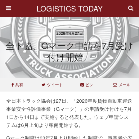
LOGISTICS TODAY
2026年4月27日
全ト協、Gマーク申請を7月受け
付け開始
共有
ツイート
ピン
メール
全日本トラック協会は27日、「2026年度貨物自動車運送
事業安全性評価事業（Gマーク）」の申請受け付けを7月
1日から14日まで実施すると発表した。ウェブ申請シス
テムは6月上旬より稼働開始する。
Gマーク制度は03年7月より開始した制度で、事業者の安