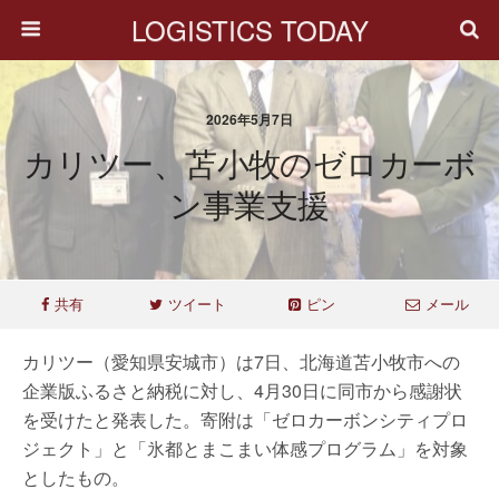
LOGISTICS TODAY
2026年5月7日
カリツー、苫小牧のゼロカーボ
ン事業支援
共有
ツイート
ピン
メール
カリツー（愛知県安城市）は7日、北海道苫小牧市への
企業版ふるさと納税に対し、4月30日に同市から感謝状
を受けたと発表した。寄附は「ゼロカーボンシティプロ
ジェクト」と「氷都とまこまい体感プログラム」を対象
としたもの。