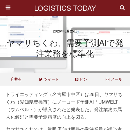
LOGISTICS TODAY
2026年5月25日
ヤマサちくわ、需要予測AIで発
注業務を標準化
共有
ツイート
ピン
メール
トライエッティング（名古屋市中区）は25日、ヤマサち
くわ（愛知県豊橋市）にノーコード予測AI「UMWELT」
（ウムベルト）が導入されたと発表した。発注業務の属
人化解消と需要予測精度の向上を図る。
ヤマサちくわでは、量販店向け商品の発注業務が担当者