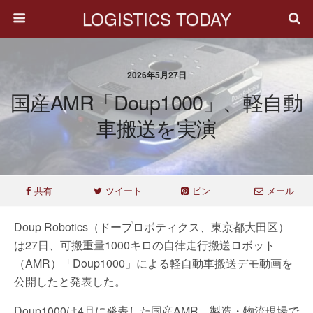
LOGISTICS TODAY
2026年5月27日
国産AMR「Doup1000」、軽自動
車搬送を実演
共有
ツイート
ピン
メール
Doup Robotics（ドープロボティクス、東京都大田区）
は27日、可搬重量1000キロの自律走行搬送ロボット
（AMR）「Doup1000」による軽自動車搬送デモ動画を
公開したと発表した。
Doup1000は4月に発表した国産AMR。製造・物流現場で