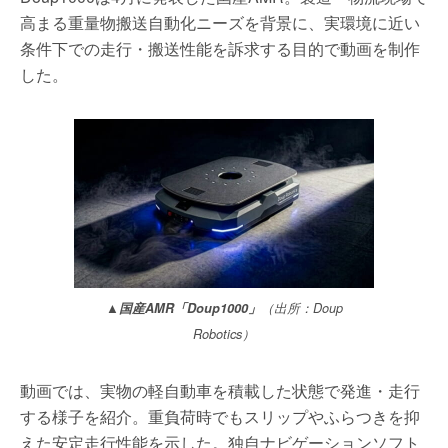
高まる重量物搬送自動化ニーズを背景に、実環境に近い
条件下での走行・搬送性能を訴求する目的で動画を制作
した。
▲国産AMR「Doup1000」
（出所：Doup
Robotics）
動画では、実物の軽自動車を積載した状態で発進・走行
する様子を紹介。重負荷時でもスリップやふらつきを抑
えた安定走行性能を示した。独自ナビゲーションソフト