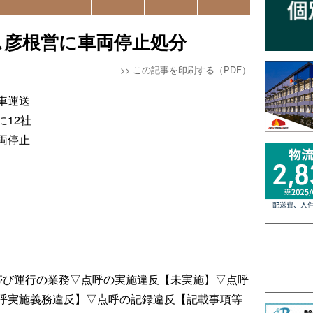
ス彦根営に車両停止処分
>>
この記事を印刷する（PDF）
車運送
12社
両停止
帯び運行の業務▽点呼の実施違反【未実施】▽点呼
呼実施義務違反】▽点呼の記録違反【記載事項等