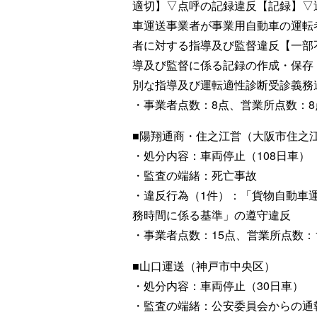
適切】▽点呼の記録違反【記録】▽
車運送事業者が事業用自動車の運転
者に対する指導及び監督違反【一部
導及び監督に係る記録の作成・保存
別な指導及び運転適性診断受診義務
・事業者点数：8点、営業所点数：8
■陽翔通商・住之江営（大阪市住之
・処分内容：車両停止（108日車）
・監査の端緒：死亡事故
・違反行為（1件）：「貨物自動車
務時間に係る基準」の遵守違反
・事業者点数：15点、営業所点数：
■山口運送（神戸市中央区）
・処分内容：車両停止（30日車）
・監査の端緒：公安委員会からの通