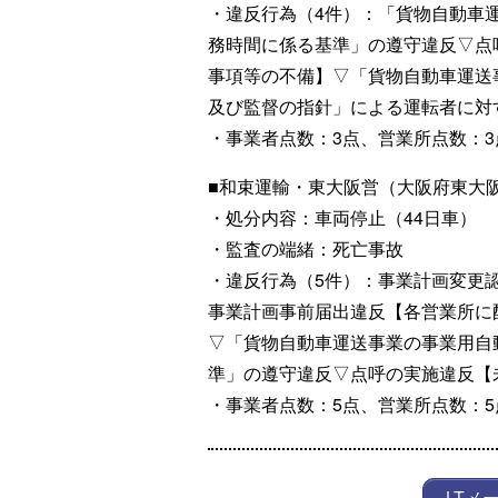
・違反行為（4件）：「貨物自動車
務時間に係る基準」の遵守違反▽点
事項等の不備】▽「貨物自動車運送
及び監督の指針」による運転者に対
・事業者点数：3点、営業所点数：3
■和束運輸・東大阪営（大阪府東大
・処分内容：車両停止（44日車）
・監査の端緒：死亡事故
・違反行為（5件）：事業計画変更
事業計画事前届出違反【各営業所に
▽「貨物自動車運送事業の事業用自
準」の遵守違反▽点呼の実施違反【
・事業者点数：5点、営業所点数：5
LTメ