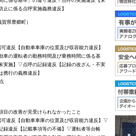
防止に係る点呼実施義務違反】
滋賀県豊郷町）
認可違反【自動車車庫の位置及び収容能力違反】
動車の運転者の勤務時間及び乗務時間に係る基
未実施】▽点呼の記録違反【記録の改ざん・不実
は携行の義務違反】
点
項目の改善が見受けられなかったこと
認可違反【自動車車庫の位置及び収容能力違反】▽
記録違反【記載事項等の不備】▽運転者等台帳