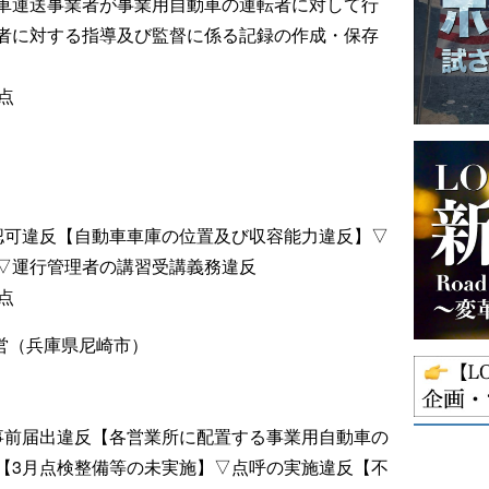
車運送事業者が事業用自動車の運転者に対して行
者に対する指導及び監督に係る記録の作成・保存
点
認可違反【自動車車庫の位置及び収容能力違反】▽
▽運行管理者の講習受講義務違反
点
尼崎営（兵庫県尼崎市）
事前届出違反【各営業所に配置する事業用自動車の
【3月点検整備等の未実施】▽点呼の実施違反【不