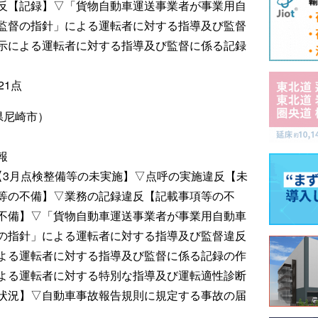
反【記録】▽「貨物自動車運送事業者が事業用自
監督の指針」による運転者に対する指導及び監督
示による運転者に対する指導及び監督に係る記録
21点
県尼崎市）
報
【3月点検整備等の未実施】▽点呼の実施違反【未
等の不備】▽業務の記録違反【記載事項等の不
不備】▽「貨物自動車運送事業者が事業用自動車
の指針」による運転者に対する指導及び監督違反
よる運転者に対する指導及び監督に係る記録の作
よる運転者に対する特別な指導及び運転適性診断
状況】▽自動車事故報告規則に規定する事故の届