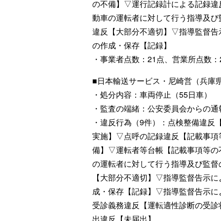
の不備】▽運行記録計による記録違
動車の運転者に対して行う指導及び
違反【大部分不適切】▽指導監督告
の作成・保存【記録】
・事業者点数：21点、営業所点数：
■日本輸送サービス・尼崎営（兵庫
・処分内容：車両停止（55日車）
・監査の端緒：公安委員会からの通
・違反行為（9件）：点検整備違反
実施】▽点呼の記録違反【記載事項
備】▽運転者等台帳【記載事項等の
の運転者に対して行う指導及び監督
【大部分不適切】▽指導監督告示に
成・保存【記録】▽指導監督告示に
受診義務違反【運転適性診断の受診
出違反【未届出】