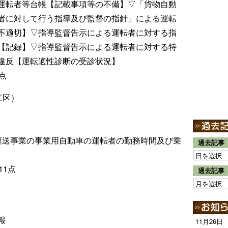
運転者等台帳【記載事項等の不備】▽「貨物自動
者に対して行う指導及び監督の指針」による運転
不適切】▽指導監督告示による運転者に対する指
【記録】▽指導監督告示による運転者に対する特
違反【運転適性診断の受診状況】
点
江区）
運送事業の事業用自動車の運転者の勤務時間及び乗
過去記事
11点
過去記事
報
11月26日