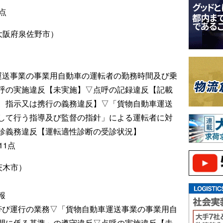
点
大阪府泉佐野市）
運送事業の事業用自動車の運転者の勤務時間及び乗
呼の実施違反【未実施】▽点呼の記録違反【記載
、指示又は携行の義務違反】▽「貨物自動車運送
して行う指導及び監督の指針」による運転者に対
診義務違反【運転適性診断の受診状況】
11点
府茨木市）
報
帯び運行の業務▽「貨物自動車運送事業の事業用自
間に係る基準」の遵守違反▽点呼の実施違反【未