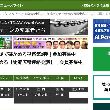
S TODAY｜国内最大の物流ニュースサイト
3PL, SCMなど国内外の最新の物流
、プレスリリース掲載のお申込み
物流セミナー情報の掲載申込み
広告に関する
場で確かめる視察第2弾｜参加募集中
める【物流広報連絡会議】｜会員募集中