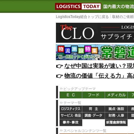
LOGISTIC
LogisticsToday総合トップに戻る
取材のご依頼
👉️
なぜ中国は実装が速い？現
👉️
物流の価値「伝える力」高
ピックアップテーマ
テーマ一覧
スペシャルコンテンツ一覧