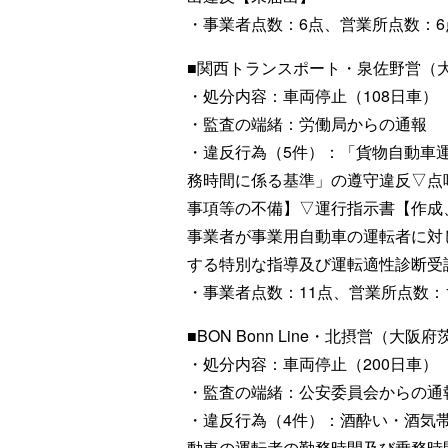
・事業者点数：6点、営業所点数：6
■関西トランスポート・泉佐野営（
・処分内容：車両停止（108日車）
・監査の端緒：労働局からの通報
・違反行為（5件）：「貨物自動車
務時間に係る基準」の遵守違反▽点
事項等の不備】▽運行指示書【作成
事業者が事業用自動車の運転者に対
する特別な指導及び運転適性診断受
・事業者点数：11点、営業所点数：
■BON Bonn Line・北摂営（大阪
・処分内容：車両停止（200日車）
・監査の端緒：公安委員会からの通
・違反行為（4件）：酒酔い・酒気
動車の運転者の勤務時間及び乗務時