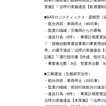
実施】▽点呼の実施違反【飲酒運転
■SASロジスティックス・彦根営（
・処分内容：車両停止（90日車）
・監査の端緒：労働局からの通報
・違反行為（5件）：事業計画変更
▽「貨物自動車運送事業の事業用自
準」の遵守違反▽点呼の実施違反【
記載】▽運行指示書【作成、指示又
・事業者点数：9点、営業所点数：9
■三興運送（京都府宇治市）
・処分内容：車両停止（20日車）
・監査の端緒：前回行政処分の違反
・違反行為（6件）：事業計画変更
点呼の実施違反【未実施】▽点呼の