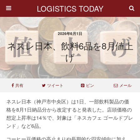
LOGISTICS TODAY
2026年6月1日
ネスレ日本、飲料6品を8月値上
げ
共有
ツイート
ピン
メール
ネスレ日本（神戸市中央区）は1日、一部飲料製品の価
格を8月1日納品分から改定すると発表した。店頭価格の
想定上昇率は14％で、対象は「ネスカフェ ゴールドブレ
ンド」など6品。
コーヒー豆価格の高止まりや長期的な円安傾向に加え、