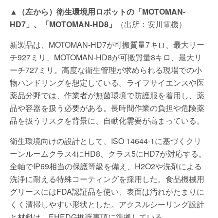
▲（左から）衛生環境用ロボットの「MOTOMAN-
HD7」、「MOTOMAN-HD8」
（出所：安川電機）
新製品は、MOTOMAN-HD7が可搬質量7キロ、最大リー
チ927ミリ、MOTOMAN-HD8が可搬質量8キロ、最大リ
ーチ727ミリ。高度な衛生管理が求められる現場での小
物ハンドリングを想定している。ライフサイエンスや医
薬品分野では、作業者が無菌環境で防護服を着用し、薬
品や容器を扱う必要がある。長時間作業の負担や危険薬
品を扱うリスクを背景に、自動化需要が高まっている。
衛生環境向けの設計として、ISO 14644-1に基づくクリ
ーンルームクラス4にHD8、クラス5にHD7が対応する。
全軸でIP69相当の保護等級を備え、H2O2や洗剤による
洗浄に耐える特殊コーティングを採用した。食品機械用
グリースにはFDA認証品を使い、表面は汚れがたまりに
くく清掃しやすい形状とした。アクスルシーリング設計
と材料は、EHEDG推奨事項に準拠している。