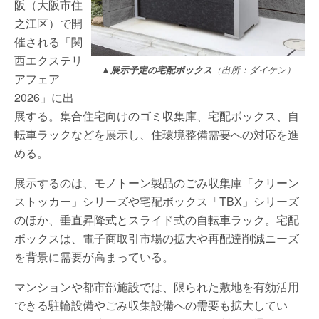
阪（大阪市住
之江区）で開
催される「関
西エクステリ
▲展示予定の宅配ボックス
（出所：ダイケン）
アフェア
2026」に出
展する。集合住宅向けのゴミ収集庫、宅配ボックス、自
転車ラックなどを展示し、住環境整備需要への対応を進
める。
展示するのは、モノトーン製品のごみ収集庫「クリーン
ストッカー」シリーズや宅配ボックス「TBX」シリーズ
のほか、垂直昇降式とスライド式の自転車ラック。宅配
ボックスは、電子商取引市場の拡大や再配達削減ニーズ
を背景に需要が高まっている。
マンションや都市部施設では、限られた敷地を有効活用
できる駐輪設備やごみ収集設備への需要も拡大してい