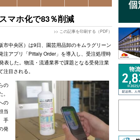
スマホ化で83％削減
>>
この記事を印刷する（PDF）
阪市中央区）は9日、園芸用品卸のキムラグリーン
プリ「Pittaly Order」を導入し、受注処理時
と発表した。物流・流通業界で課題となる受発注業
て注目される。
らの
た。
への
担当
、手
の発