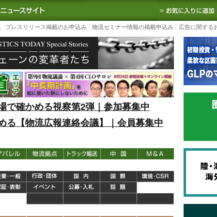
S TODAY｜国内最大の物流ニュースサイト
3PL, SCMなど国内外の最新の物流
、プレスリリース掲載のお申込み
物流セミナー情報の掲載申込み
広告に関する
場で確かめる視察第2弾｜参加募集中
める【物流広報連絡会議】｜会員募集中