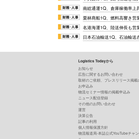
南総通運1Q、倉庫稼働率上
栗林商船1Q、燃料高響き営
名港海運1Q、陸送伸長も営業
日本石油輸送1Q、石油輸送
Logistics Todayから
お知らせ
広告に関するお問い合わせ
取材のご依頼、プレスリリース掲載
お申込み
物流セミナー情報の掲載申込み
ニュース配信登録
その他のお問い合わせ
運営
決算公告
記事の利用
個人情報保護方針
物流報道局-本誌公式YouTubeチャ
ル-