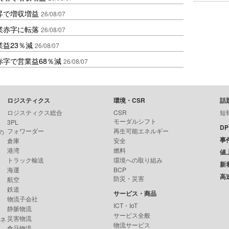
昇で増収増益
26/08/07
業赤字に転落
26/08/07
益23％減
26/08/07
赤字で営業益68％減
26/08/07
ロジスティクス
環境・CSR
話
ロジスティクス総合
CSR
短
モーダルシフト
3PL
D
フォワーダー
再生可能エネルギー
の
事
倉庫
安全
港湾
燃料
値
トラック輸送
環境への取り組み
新
海運
BCP
高
防災・災害
航空
鉄道
サービス・商品
物流子会社
ICT・IoT
静脈物流
サービス全般
災害物流
ンネ
物流サービス
食品物流