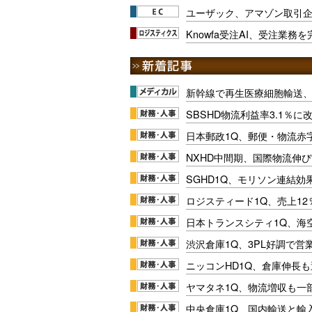
ユーザック、アマゾン取引
Knowfa受注AI、受注業務
新幹線で再生医療細胞輸送
SBSHD物流利益率3.1％
日本郵政1Q、郵便・物流赤
NXHD中間期、国際物流伸び
SGHD1Q、モリソン連結効
ロジスティード1Q、売上1
日本トランスシティ1Q、海
渋沢倉庫1Q、3PL好調で営
ニッコンHD1Q、倉庫伸長
ヤマタネ1Q、物流増収も一
中央倉庫1Q、国内輸送と輸