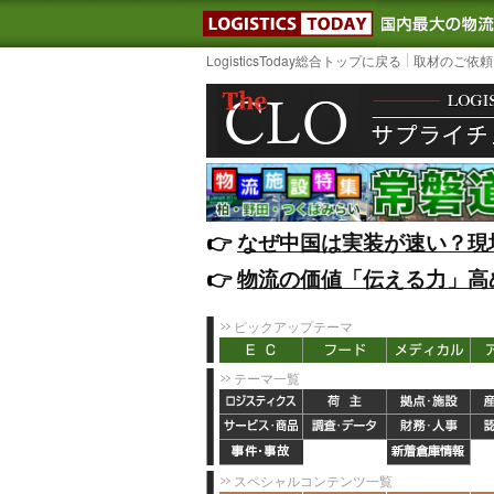
LOGISTIC
LogisticsToday総合トップに戻る
取材のご依頼
👉️
なぜ中国は実装が速い？現
👉️
物流の価値「伝える力」高
ピックアップテーマ
テーマ一覧
スペシャルコンテンツ一覧