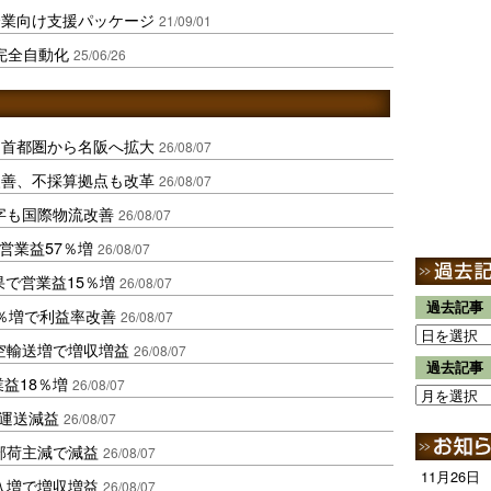
企業向け支援パッケージ
21/09/01
を完全自動化
25/06/26
、首都圏から名阪へ拡大
26/08/07
に改善、不採算拠点も改革
26/08/07
字も国際物流改善
26/08/07
営業益57％増
26/08/07
果で営業益15％増
26/08/07
過去記事
2％増で利益率改善
26/08/07
空輸送増で増収増益
26/08/07
過去記事
業益18％増
26/08/07
も運送減益
26/08/07
部荷主減で減益
26/08/07
11月26日
入増で増収増益
26/08/07