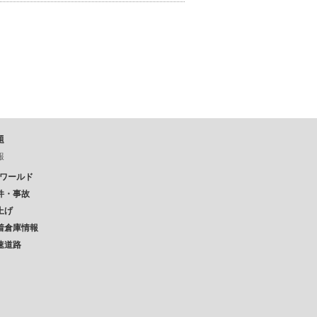
題
報
Pワールド
件・事故
上げ
着倉庫情報
速道路