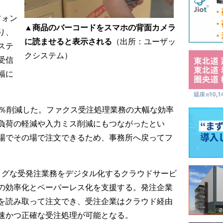
トフォン
▲商品のバーコードをスマホの背面カメラ
り、
に読ませると表示される
（出所：ユーザッ
ステ
クシステム）
受信
幅に
3％削減した。ファクス受注処理業務の大幅な効率
負荷の軽減や入力ミス削減にもつながったとい
場でその場で注文できるため、事務所へ戻ってフ
。
などアナログな受発注業務をデジタル化するクラウドサービ
の効率化とペーパーレス化を支援する。発注企業
を読み取って注文でき、受注企業はクラウド経由
速かつ正確な受注処理が可能となる。