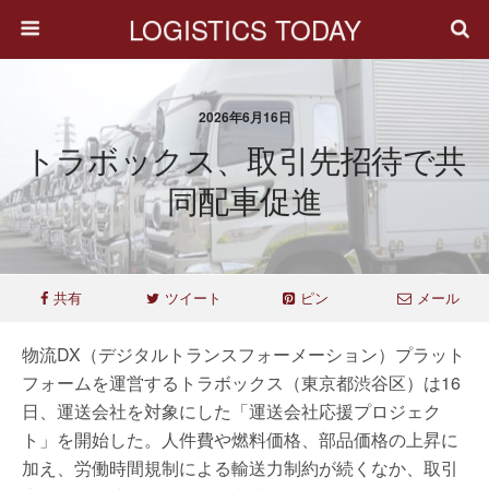
LOGISTICS TODAY
2026年6月16日
トラボックス、取引先招待で共
同配車促進
共有
ツイート
ピン
メール
物流DX（デジタルトランスフォーメーション）プラット
フォームを運営するトラボックス（東京都渋谷区）は16
日、運送会社を対象にした「運送会社応援プロジェク
ト」を開始した。人件費や燃料価格、部品価格の上昇に
加え、労働時間規制による輸送力制約が続くなか、取引