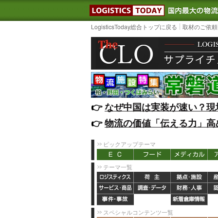
LOGISTIC
LogisticsToday総合トップに戻る
取材のご依頼
👉️
なぜ中国は実装が速い？現
👉️
物流の価値「伝える力」高
ピックアップテーマ
テーマ一覧
スペシャルコンテンツ一覧