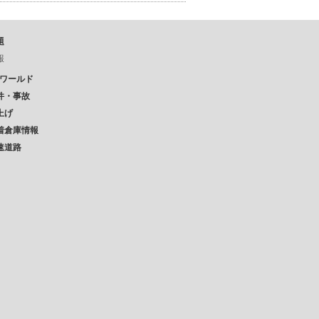
題
報
Pワールド
件・事故
上げ
着倉庫情報
速道路