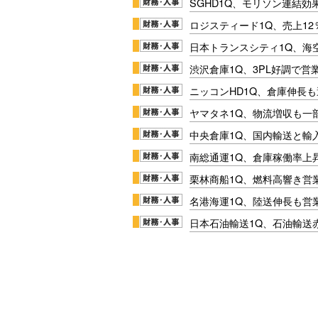
SGHD1Q、モリソン連結効
ロジスティード1Q、売上1
日本トランスシティ1Q、海
渋沢倉庫1Q、3PL好調で営
ニッコンHD1Q、倉庫伸長
ヤマタネ1Q、物流増収も一
中央倉庫1Q、国内輸送と輸
南総通運1Q、倉庫稼働率上
栗林商船1Q、燃料高響き営
名港海運1Q、陸送伸長も営業
日本石油輸送1Q、石油輸送