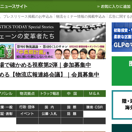
S TODAY｜国内最大の物流ニュースサイト
3PL, SCMなど国内外の最新の物流
、プレスリリース掲載のお申込み
物流セミナー情報の掲載申込み
広告に関する
場で確かめる視察第2弾｜参加募集中
める【物流広報連絡会議】｜会員募集中