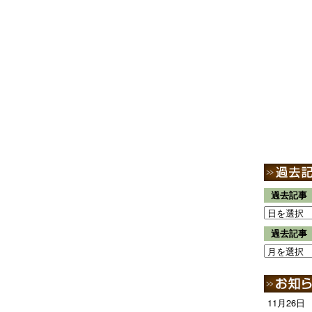
過去記事
過去記事
11月26日