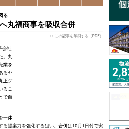
図る
へ丸福商事を吸収合併
>>
この記事を印刷する（PDF）
子会社
た。丸
売業を
あるヤ
丸正グ
いるこ
とで自
を一体
する提案力を強化する狙い。合併は10月1日付で実