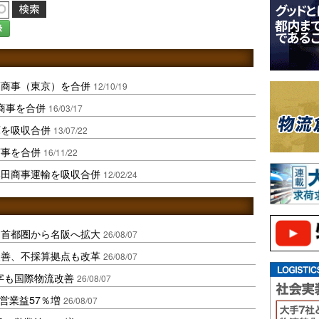
録
福商事（東京）を合併
12/10/19
商事を合併
16/03/17
庫を吸収合併
13/07/22
商事を合併
16/11/22
奥田商事運輸を吸収合併
12/02/24
、首都圏から名阪へ拡大
26/08/07
に改善、不採算拠点も改革
26/08/07
字も国際物流改善
26/08/07
営業益57％増
26/08/07