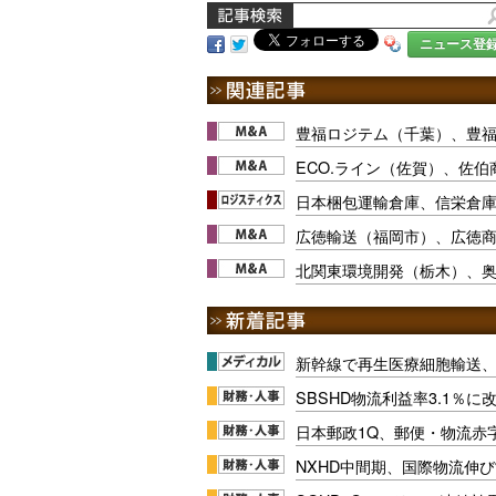
ニュース登
豊福ロジテム（千葉）、豊
ECO.ライン（佐賀）、佐伯
日本梱包運輸倉庫、信栄倉
広徳輸送（福岡市）、広徳
北関東環境開発（栃木）、
新幹線で再生医療細胞輸送
SBSHD物流利益率3.1％
日本郵政1Q、郵便・物流赤
NXHD中間期、国際物流伸び