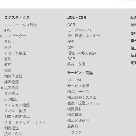
ロジスティクス
環境・CSR
話
ロジスティクス総合
CSR
短
モーダルシフト
3PL
D
フォワーダー
再生可能エネルギー
の
事
倉庫
安全
港湾
燃料
値
トラック輸送
環境への取り組み
新
海運
BCP
高
防災・災害
航空
鉄道
サービス・商品
物流子会社
ICT・IoT
静脈物流
サービス全般
災害物流
ンネ
物流サービス
食品物流
物流情報システム
EC物流
生産・流通システム
メディカル物流
物流資材
アパレル物流
物流機器
都市・館内物流
物流関連商品
スタートアップ･ベンチャー
新商品
利用運送
トラック
貿易・税関