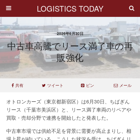
LOGISTICS TODAY
2026年6月30日
中古車高騰でリース満了車の再
販強化
共有
ツイート
ピン
メール
オトロンカーズ（東京都新宿区）は6月30日、ちばぎん
リース（千葉市美浜区）と、リース満了車両のリペアや
買取・売却分野で連携を開始したと発表した。
中古車市場では供給不足を背景に需要が高止まりし、相
場上昇が続いている。こうした状況を受け、ちばぎんリ