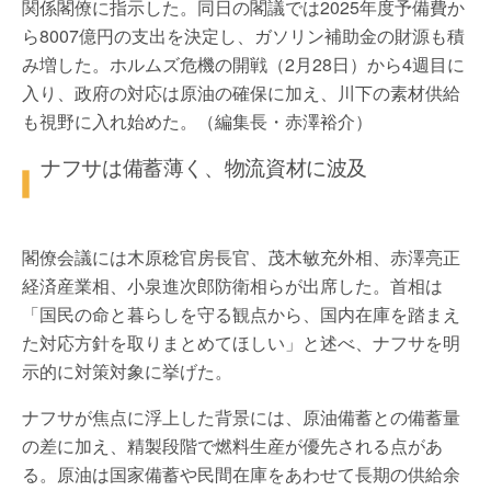
関係閣僚に指示した。同日の閣議では2025年度予備費か
ら8007億円の支出を決定し、ガソリン補助金の財源も積
み増した。ホルムズ危機の開戦（2月28日）から4週目に
入り、政府の対応は原油の確保に加え、川下の素材供給
も視野に入れ始めた。（編集長・赤澤裕介）
ナフサは備蓄薄く、物流資材に波及
閣僚会議には木原稔官房長官、茂木敏充外相、赤澤亮正
経済産業相、小泉進次郎防衛相らが出席した。首相は
「国民の命と暮らしを守る観点から、国内在庫を踏まえ
た対応方針を取りまとめてほしい」と述べ、ナフサを明
示的に対策対象に挙げた。
ナフサが焦点に浮上した背景には、原油備蓄との備蓄量
の差に加え、精製段階で燃料生産が優先される点があ
る。原油は国家備蓄や民間在庫をあわせて長期の供給余