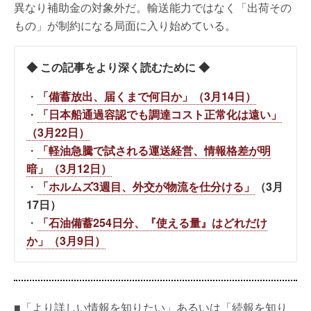
異なり補助金の対象外だ。輸送能力ではなく「出荷その
もの」が制約になる局面に入り始めている。
◆ この記事をより深く読むために ◆
・
「備蓄放出、届くまで何日か」（3月14日）
・
「日本船通過容認でも調達コスト正常化は遠い」
（3月22日）
・
「軽油急騰で試される運送経営、情報格差が明
暗」（3月12日）
・
「ホルムズ3週目、外交が物流を仕分ける」
（3月
17日）
・
「石油備蓄254日分、『使える量』はどれだけ
か」（3月9日）
■「より詳しい情報を知りたい」あるいは「続報を知り