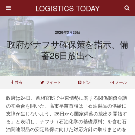
LOGISTICS TODAY
2026年3月25日
政府がナフサ確保策を指示、備
蓄26日放出へ
共有
ツイート
ピン
メール
政府は24日、首相官邸で中東情勢に関する関係閣僚会議
の初会合を開いた。高市早苗首相は「石油製品の供給に
支障が生じないよう、26日から国家備蓄の放出を開始す
る」と表明し、ナフサ（石油化学の基礎原料）を含む石
油関連製品の安定確保に向けた対応方針の取りまとめを