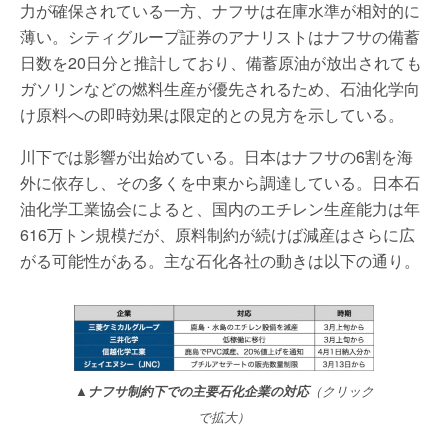
力が確保されている一方、ナフサは在庫水準が相対的に
薄い。シティグループ証券のアナリストはナフサの備蓄
日数を20日分と推計しており、備蓄原油が放出されても
ガソリンなどの燃料生産が優先されるため、石油化学向
け原料への即時効果は限定的との見方を示している。
川下では影響が出始めている。日本はナフサの6割を海
外に依存し、その多くを中東から調達している。日本石
油化学工業協会によると、国内のエチレン生産能力は年
616万トン規模だが、原料制約が続けば減産はさらに広
がる可能性がある。主な石化各社の動きは以下の通り。
▲ナフサ制約下での主要石化企業の対応
（クリック
で拡大）