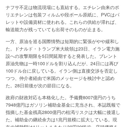
ナフサ不足は物流現場にも直結する。エチレン由来のポ
リエチレンは包装フィルムや段ボール原紙に、PVCはパ
レットや設備資材に使われる。これらの供給が滞れば、
輸送能力が残っていても出荷そのものが止まる。
一方、原油を巡る国際情勢は短期的に緊張がやや緩和し
た。ドナルド・トランプ米大統領は23日、イラン電力施
設への攻撃期限を5日間延期すると発表した。ブレント
原油先物は一時100ドルを割り込んだが、24日には再び
100ドル台に戻している。イラン側は直接交渉を否定し
つつ、仲介者経由で米国のメッセージを検討中と認め
た。28日前後が次の節目になる。
政府の財政対応も本格化した。予備費8007億円のうち
7948億円はガソリン補助金基金に充当され、本誌既報で
指摘した基金残高2800億円の枯渇リスクは大幅に後退し
た。補助金の継続余力は1兆円規模に拡大している。現
在の補助額は1リットルあたり30円20銭で、店頭価格を