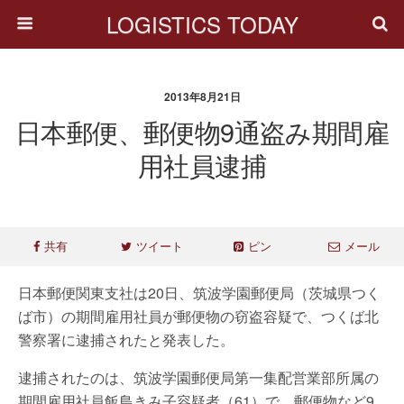
LOGISTICS TODAY
2013年8月21日
日本郵便、郵便物9通盗み期間雇
用社員逮捕
共有
ツイート
ピン
メール
日本郵便関東支社は20日、筑波学園郵便局（茨城県つく
ば市）の期間雇用社員が郵便物の窃盗容疑で、つくば北
警察署に逮捕されたと発表した。
逮捕されたのは、筑波学園郵便局第一集配営業部所属の
期間雇用社員飯島きみ子容疑者（61）で、郵便物など9