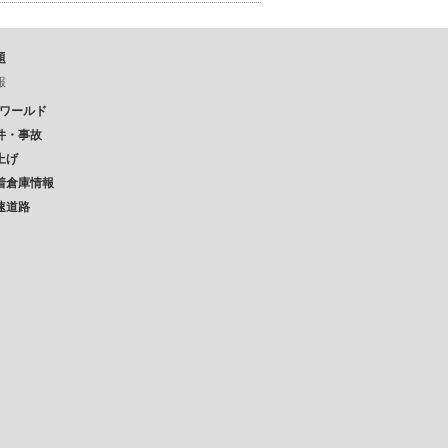
題
報
Pワールド
件・事故
上げ
着倉庫情報
速道路