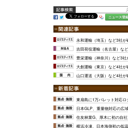
ニュース登
永和運輸（埼玉）など3社が
吉田荷役運輸（名古屋）など
豊栄運輸（神奈川）など3社
大創運輸（東京）など4社が
山口運送（大阪）など4社が
東扇島に1万パレット対応ロ
日本GLP、重量物対応の広
住友林業G、厚木に初の自社
横浜冷凍、日本海側初の低