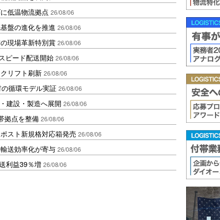
ダに低温物流拠点
26/08/06
流基盤の進化を推進
26/08/06
賞の現場革新特別賞
26/08/06
しスピード配送開始
26/08/06
ークリフト刷新
26/08/06
材の循環モデル実証
26/08/06
物流・建設・製造へ展開
26/08/06
帯拠点を整備
26/08/06
クポスト新規格対応箱発売
26/08/06
と輸送効率化が寄与
26/08/06
送利益39％増
26/08/06