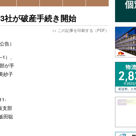
3社が破産手続き開始
>>
この記事を印刷する（PDF）
日公告）
−1）、
支部が手
美紗子
1-
阪支部
飯田聡