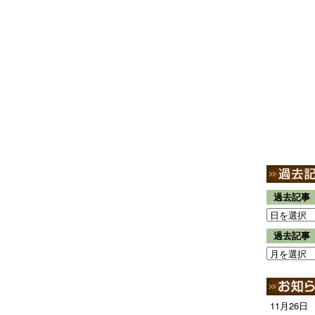
過去記事
過去記事
11月26日