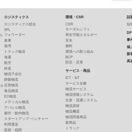
ロジスティクス
環境・CSR
話
ロジスティクス総合
CSR
短
モーダルシフト
3PL
D
フォワーダー
再生可能エネルギー
の
事
倉庫
安全
港湾
燃料
値
トラック輸送
環境への取り組み
新
海運
BCP
高
防災・災害
航空
鉄道
サービス・商品
物流子会社
ICT・IoT
静脈物流
サービス全般
災害物流
ンネ
物流サービス
食品物流
物流情報システム
EC物流
生産・流通システム
メディカル物流
物流資材
アパレル物流
物流機器
都市・館内物流
物流関連商品
スタートアップ･ベンチャー
新商品
利用運送
トラック
貿易・税関