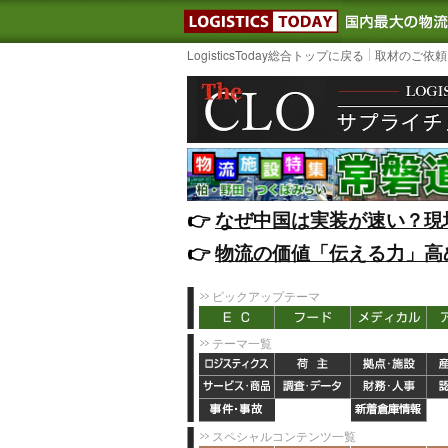
LOGISTIC
LogisticsToday総合トップに戻る
取材のご依頼
👉️
なぜ中国は実装が速い？現
👉️
物流の価値「伝える力」高
ピックアップテーマ
テーマ一覧
スペシャルコンテンツ一覧