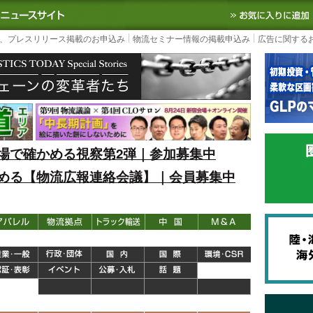
S TODAY｜国内最大の物流ニュースサイト
3PL, SCMなど国内外の最新の物流
、プレスリリース掲載のお申込み
物流セミナー情報の掲載申込み
広告に関する
場で確かめる視察第2弾｜参加募集中
める【物流広報連絡会議】｜会員募集中