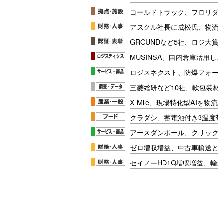
コールドトラック、フロリ
アスクル社長に成松氏、物
GROUNDなど5社、ロジ大
MUSINSA、国内倉庫活用
ロジスネクスト、防爆フォ
三菱総研など10社、軟包装
X Mile、現場特化型AIを
クラダシ、蓄電池付き3温度
アースダンボール、クリッ
ゼロ増収増益、中古車輸送
セイノーHD1Q増収増益、輸