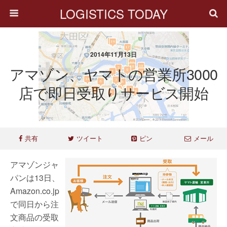
LOGISTICS TODAY
2014年11月13日
アマゾン、ヤマトの営業所3000
店で即日受取りサービス開始
共有
ツイート
ピン
メール
アマゾンジャ
パンは13日、
Amazon.co.jp
で同日から注
文商品の受取