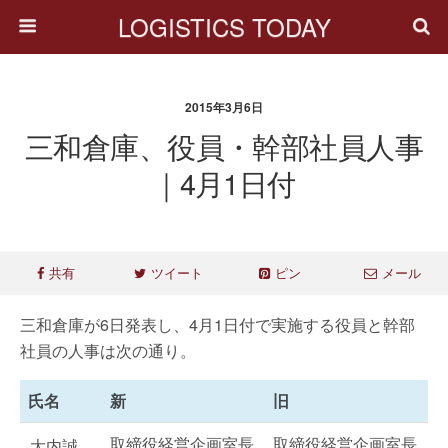
LOGISTICS TODAY
2015年3月6日
三和倉庫、役員・幹部社員人事
｜4月1日付
共有
ツイート
ピン
メール
三和倉庫が6日発表し、4月1日付で実施する役員と幹部
社員の人事は次の通り。
氏名
新
旧
取締役経営企画室長
取締役経営企画室長
大内誠