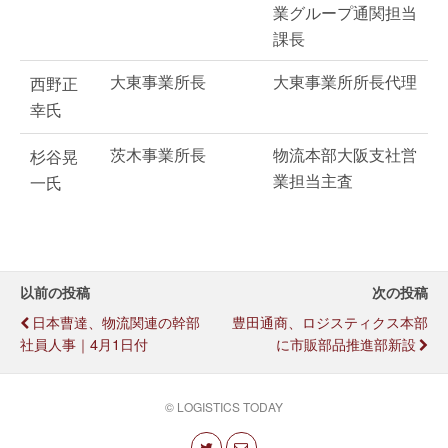
業グループ通関担当
課長
大東事業所長
大東事業所所長代理
西野正
幸氏
茨木事業所長
物流本部大阪支社営
杉谷晃
業担当主査
一氏
以前の投稿
次の投稿
日本曹達、物流関連の幹部
豊田通商、ロジスティクス本部
社員人事｜4月1日付
に市販部品推進部新設
© LOGISTICS TODAY