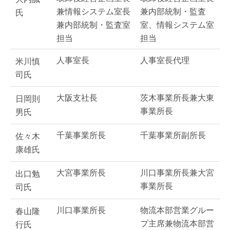
兼情報システム室長
兼内部統制・監査
氏
兼内部統制・監査室
室、情報システム室
担当
担当
人事室長
人事室長代理
米川慎
司氏
大阪支社長
茨木事業所長兼大東
日岡則
事業所長
男氏
千葉事業所長
千葉事業所副所長
佐々木
康雄氏
大宮事業所長
川口事業所長兼大宮
出口勉
事業所長
司氏
川口事業所長
物流本部営業グルー
春山隆
プ主席兼物流本部営
行氏