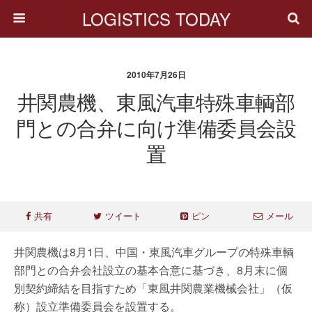
LOGISTICS TODAY
2010年7月26日
井関農機、東風汽車特殊車輌部
門との合弁に向け準備委員会設
置
共有
ツイート
ピン
メール
井関農機は8月1日、中国・東風汽車グループの特殊車輌
部門との合弁会社設立の基本合意に基づき、8月末に個
別契約締結を目指すため「東風井関農業機械会社」（仮
称）設立準備委員会を設置する。