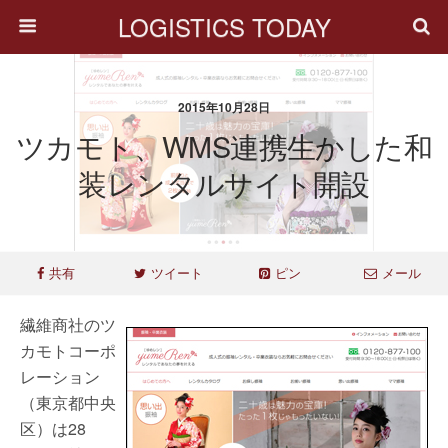
LOGISTICS TODAY
2015年10月28日
ツカモト、WMS連携生かした和
装レンタルサイト開設
共有
ツイート
ピン
メール
繊維商社のツ
カモトコーポ
レーション
（東京都中央
区）は28