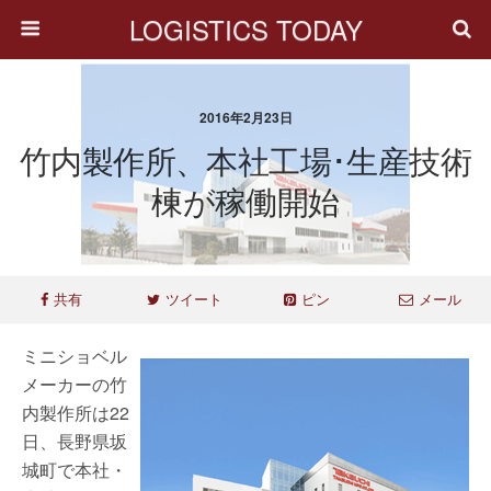
LOGISTICS TODAY
2016年2月23日
竹内製作所、本社工場･生産技術
棟が稼働開始
共有
ツイート
ピン
メール
ミニショベル
メーカーの竹
内製作所は22
日、長野県坂
城町で本社・