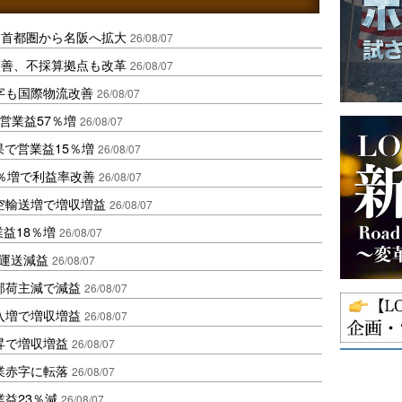
、首都圏から名阪へ拡大
26/08/07
に改善、不採算拠点も改革
26/08/07
字も国際物流改善
26/08/07
営業益57％増
26/08/07
果で営業益15％増
26/08/07
2％増で利益率改善
26/08/07
空輸送増で増収増益
26/08/07
業益18％増
26/08/07
も運送減益
26/08/07
部荷主減で減益
26/08/07
入増で増収増益
26/08/07
昇で増収増益
26/08/07
業赤字に転落
26/08/07
益23％減
26/08/07