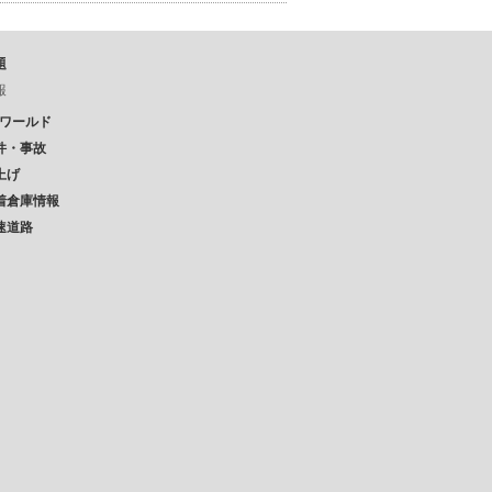
題
報
Pワールド
件・事故
上げ
着倉庫情報
速道路