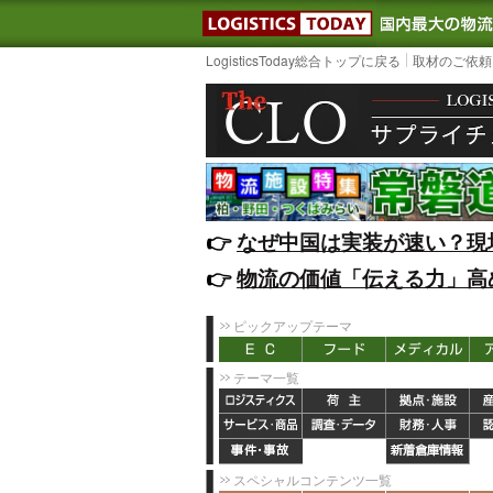
LOGISTIC
LogisticsToday総合トップに戻る
取材のご依頼
👉️
なぜ中国は実装が速い？現
👉️
物流の価値「伝える力」高
ピックアップテーマ
テーマ一覧
スペシャルコンテンツ一覧