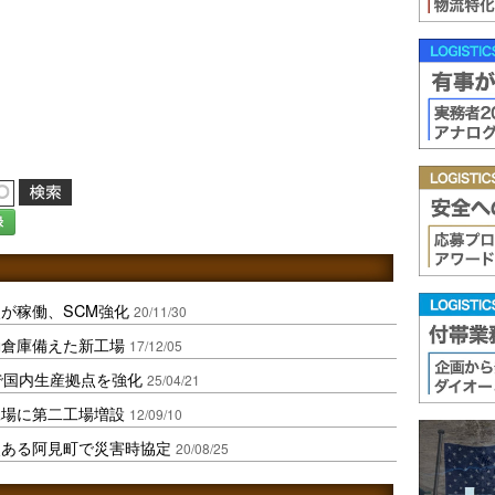
録
が稼働、SCM強化
20/11/30
動倉庫備えた新工場
17/12/05
で国内生産拠点を強化
25/04/21
工場に第二工場増設
12/09/10
点ある阿見町で災害時協定
20/08/25