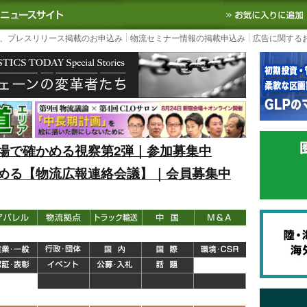
S TODAY｜国内最大の物流ニュースサイト
3PL, SCMなど国内外の最新の物流
、プレスリリース掲載のお申込み
物流セミナー情報の掲載申込み
広告に関する
場で確かめる視察第2弾｜参加募集中
める【物流広報連絡会議】｜会員募集中