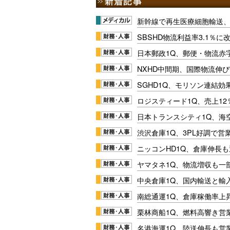
新幹線で再生医療細胞輸送
SBSHD物流利益率3.1％
日本郵政1Q、郵便・物流赤
NXHD中間期、国際物流伸び
SGHD1Q、モリソン連結効
ロジスティード1Q、売上1
日本トランスシティ1Q、海
渋沢倉庫1Q、3PL好調で営
ニッコンHD1Q、倉庫伸長
ヤマタネ1Q、物流増収も一
中央倉庫1Q、国内輸送と輸
南総通運1Q、倉庫稼働率上
栗林商船1Q、燃料高響き営
名港海運1Q、陸送伸長も営業