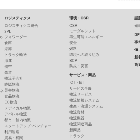
ロジスティクス
環境・CSR
話
ロジスティクス総合
CSR
短
モーダルシフト
3PL
D
フォワーダー
再生可能エネルギー
の
事
倉庫
安全
港湾
燃料
値
トラック輸送
環境への取り組み
新
海運
BCP
高
防災・災害
航空
鉄道
サービス・商品
物流子会社
ICT・IoT
静脈物流
サービス全般
災害物流
ンネ
物流サービス
食品物流
物流情報システム
EC物流
生産・流通システム
メディカル物流
物流資材
アパレル物流
物流機器
都市・館内物流
物流関連商品
スタートアップ･ベンチャー
新商品
利用運送
トラック
貿易・税関