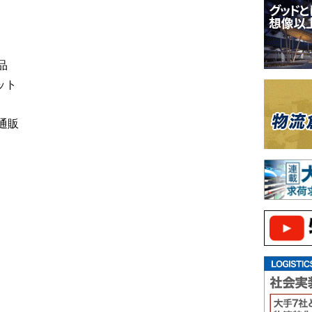
品
ット
通販