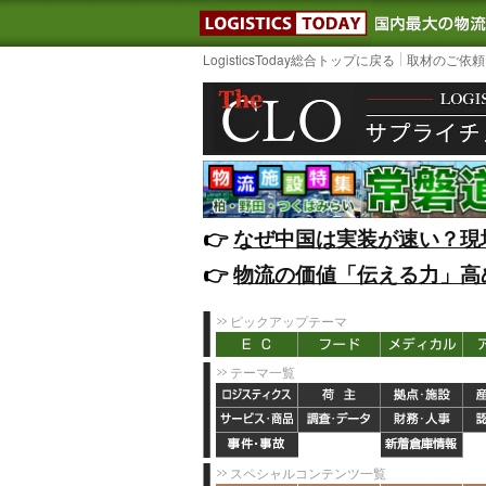
LOGISTIC
LogisticsToday総合トップに戻る
取材のご依頼
👉️
なぜ中国は実装が速い？現
👉️
物流の価値「伝える力」高
ピックアップテーマ
テーマ一覧
スペシャルコンテンツ一覧