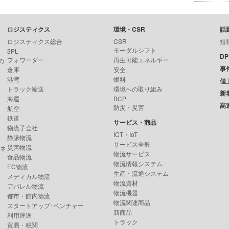
ロジスティクス
環境・CSR
話
ロジスティクス総合
CSR
短
モーダルシフト
3PL
D
フォワーダー
再生可能エネルギー
の
事
倉庫
安全
港湾
燃料
値
トラック輸送
環境への取り組み
新
海運
BCP
高
防災・災害
航空
鉄道
サービス・商品
物流子会社
ICT・IoT
静脈物流
サービス全般
災害物流
ンネ
物流サービス
食品物流
物流情報システム
EC物流
生産・流通システム
メディカル物流
物流資材
アパレル物流
物流機器
都市・館内物流
物流関連商品
スタートアップ･ベンチャー
新商品
利用運送
トラック
貿易・税関