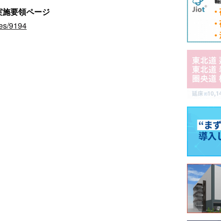
実施要領ページ
ves/9194