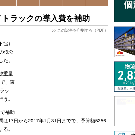
ドトラックの導入費を補助
>>
この記事を印刷する（PDF）
ト協）
の低公
した。
総重量
クで、東
トラッ
行う。
まで補助
17日から2017年1月31日までで、予算額5356
する。