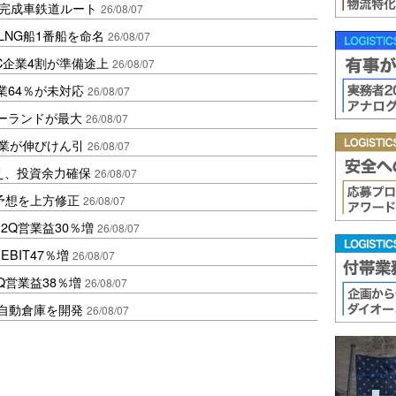
に完成車鉄道ルート
26/08/07
LNG船1番船を命名
26/08/07
C企業4割が準備途上
26/08/07
業64％が未対応
26/08/07
ポーランドが最大
26/08/07
造業が伸びけん引
26/08/07
え、投資余力確保
26/08/07
予想を上方修正
26/08/07
2Q営業益30％増
26/08/07
BIT47％増
26/08/07
Q営業益38％増
26/08/07
ス自動倉庫を開発
26/08/07