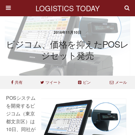
LOGISTICS TODAY
2016年11月10日
ビジコム、価格を抑えたPOSレ
ジセット発売
共有
ツイート
ピン
メール
POSシステム
を開発するビ
ジコム（東京
都文京区）は
10日、同社が