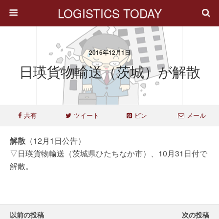
LOGISTICS TODAY
2016年12月1日
日瑛貨物輸送（茨城）が解散
共有
ツイート
ピン
メール
解散
（12月1日公告）
▽日瑛貨物輸送（茨城県ひたちなか市）、10月31日付で
解散。
以前の投稿
次の投稿