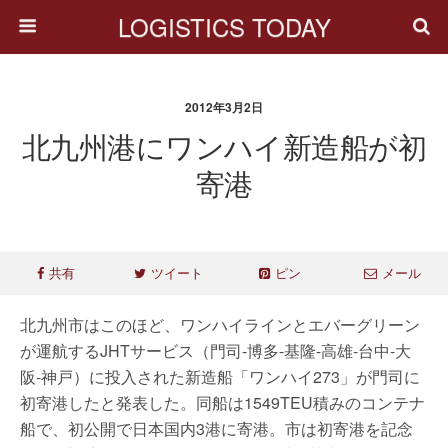
LOGISTICS TODAY
2012年3月2日
北九州港にワンハイ新造船が初
寄港
共有
ツイート
ピン
メール
北九州市はこのほど、ワンハイラインとエバーグリーン
が運航するJHTサービス（門司-博多-基隆-高雄-台中-大
阪-神戸）に投入された新造船「ワンハイ273」が門司に
初寄港したと発表した。同船は1549TEU積みのコンテナ
船で、初公開で日本国内3港に寄港。市は初寄港を記念