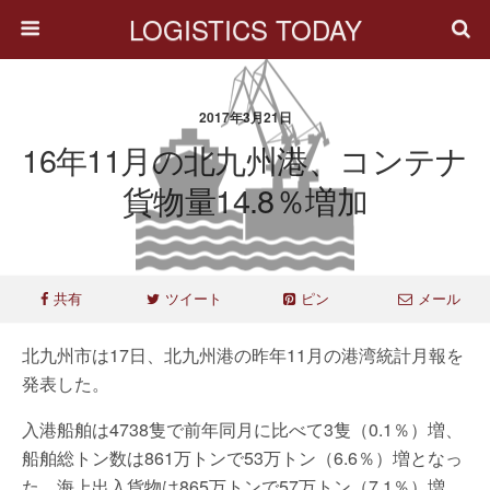
LOGISTICS TODAY
2017年3月21日
16年11月の北九州港、コンテナ
貨物量14.8％増加
共有
ツイート
ピン
メール
北九州市は17日、北九州港の昨年11月の港湾統計月報を
発表した。
入港船舶は4738隻で前年同月に比べて3隻（0.1％）増、
船舶総トン数は861万トンで53万トン（6.6％）増となっ
た。海上出入貨物は865万トンで57万トン（7.1％）増、